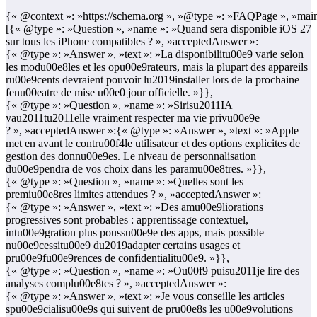
{« @context »: »https://schema.org », »@type »: »FAQPage », »main
[{« @type »: »Question », »name »: »Quand sera disponible iOS 27
sur tous les iPhone compatibles ? », »acceptedAnswer »:
{« @type »: »Answer », »text »: »La disponibilitu00e9 varie selon
les modu00e8les et les opu00e9rateurs, mais la plupart des appareils
ru00e9cents devraient pouvoir lu2019installer lors de la prochaine
fenu00eatre de mise u00e0 jour officielle. »}},
{« @type »: »Question », »name »: »Sirisu2011IA
vau2011tu2011elle vraiment respecter ma vie privu00e9e
? », »acceptedAnswer »:{« @type »: »Answer », »text »: »Apple
met en avant le contru00f4le utilisateur et des options explicites de
gestion des donnu00e9es. Le niveau de personnalisation
du00e9pendra de vos choix dans les paramu00e8tres. »}},
{« @type »: »Question », »name »: »Quelles sont les
premiu00e8res limites attendues ? », »acceptedAnswer »:
{« @type »: »Answer », »text »: »Des amu00e9liorations
progressives sont probables : apprentissage contextuel,
intu00e9gration plus poussu00e9e des apps, mais possible
nu00e9cessitu00e9 du2019adapter certains usages et
pru00e9fu00e9rences de confidentialitu00e9. »}},
{« @type »: »Question », »name »: »Ou00f9 puisu2011je lire des
analyses complu00e8tes ? », »acceptedAnswer »:
{« @type »: »Answer », »text »: »Je vous conseille les articles
spu00e9cialisu00e9s qui suivent de pru00e8s les u00e9volutions