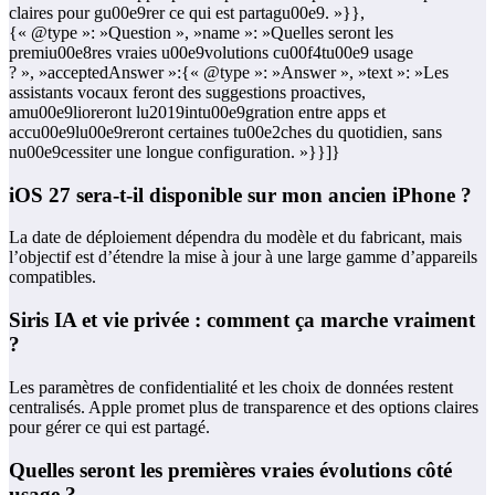
claires pour gu00e9rer ce qui est partagu00e9. »}},
{« @type »: »Question », »name »: »Quelles seront les
premiu00e8res vraies u00e9volutions cu00f4tu00e9 usage
? », »acceptedAnswer »:{« @type »: »Answer », »text »: »Les
assistants vocaux feront des suggestions proactives,
amu00e9lioreront lu2019intu00e9gration entre apps et
accu00e9lu00e9reront certaines tu00e2ches du quotidien, sans
nu00e9cessiter une longue configuration. »}}]}
iOS 27 sera‑t‑il disponible sur mon ancien iPhone ?
La date de déploiement dépendra du modèle et du fabricant, mais
l’objectif est d’étendre la mise à jour à une large gamme d’appareils
compatibles.
Siris IA et vie privée : comment ça marche vraiment
?
Les paramètres de confidentialité et les choix de données restent
centralisés. Apple promet plus de transparence et des options claires
pour gérer ce qui est partagé.
Quelles seront les premières vraies évolutions côté
usage ?