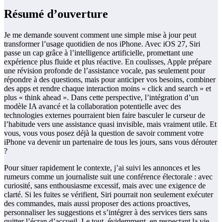
Résumé d’ouverture
Je me demande souvent comment une simple mise à jour peut
transformer l’usage quotidien de nos iPhone. Avec iOS 27, Siri
passe un cap grâce à l’intelligence artificielle, promettant une
expérience plus fluide et plus réactive. En coulisses, Apple prépare
une révision profonde de l’assistance vocale, pas seulement pour
répondre à des questions, mais pour anticiper vos besoins, combiner
des apps et rendre chaque interaction moins « click and search » et
plus « think ahead ». Dans cette perspective, l’intégration d’un
modèle IA avancé et la collaboration potentielle avec des
technologies externes pourraient bien faire basculer le curseur de
l’habitude vers une assistance quasi invisible, mais vraiment utile. Et
vous, vous vous posez déjà la question de savoir comment votre
iPhone va devenir un partenaire de tous les jours, sans vous dérouter
?
Pour situer rapidement le contexte, j’ai suivi les annonces et les
rumeurs comme un journaliste suit une conférence électorale : avec
curiosité, sans enthousiasme excessif, mais avec une exigence de
clarté. Si les fuites se vérifient, Siri pourrait non seulement exécuter
des commandes, mais aussi proposer des actions proactives,
personnaliser les suggestions et s’intégrer à des services tiers sans
quitter l’écran d’accueil. Le tout, évidemment, en respectant la vie