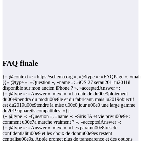
FAQ finale
{« @context »: »https://schema.org », »@type »: »FAQPage », »main
[{« @type »: »Question », »name »: »iOS 27 serau2011tu2011il
disponible sur mon ancien iPhone ? », »acceptedAnswer »:
{« @type »: »Answer », »text »: »La date de du00e9ploiement
du00e9pendra du modu00e8le et du fabricant, mais lu2019objectif
est du2019u00e9tendre la mise u00e0 jour u00e0 une large gamme
du2019appareils compatibles. »}},
{« @type »: »Question », »name »: »Siris IA et vie privu00e9e :
comment u00e7a marche vraiment ? », »acceptedAnswer »:
{« @type »: »Answer », »text »: »Les paramu00e8tres de
confidentialitu00e9 et les choix de donnu00e9es restent
centralisu00e9s. Apple promet plus de transparence et des options