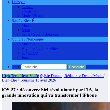
Lifestyle
Cuisine
Tourisme
Mode / Beauté
Santé / Bien-Être
Météo
Sport
Santé / Sport / Bien-être
Culture / Numérique
Musique
High-Tech / Jeux Vidéo
High-Tech
Jeux
High-Tech / Jeux Vidéo
Sylvie Durand, Rédactrice Déco / Mode /
Bien-Être / Tourisme
13 avril 2026
iOS 27 : découvrez Siri révolutionné par l’IA, la
grande innovation qui va transformer l’iPhone