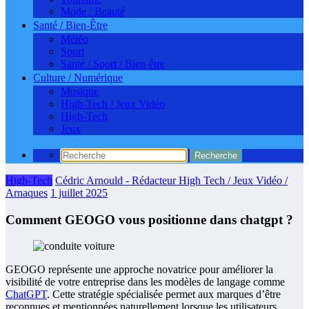
Mode / Beauté
Santé / Bien-Être
Météo
Sport
Santé / Sport / Bien-être
Culture / Numérique
Musique
High-Tech / Jeux Vidéo
High-Tech
Jeux
High-Tech
Cédric Arnould - Rédacteur High Tech / Jeux Vidéo /
Arnaques
1 juillet 2025
Comment GEOGO vous positionne dans chatgpt ?
GEOGO représente une approche novatrice pour améliorer la
visibilité de votre entreprise dans les modèles de langage comme
ChatGPT
. Cette stratégie spécialisée permet aux marques d’être
reconnues et mentionnées naturellement lorsque les utilisateurs