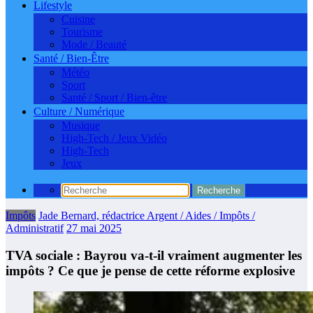
Lifestyle
Cuisine
Tourisme
Mode / Beauté
Santé / Bien-Être
Météo
Sport
Santé / Sport / Bien-être
Culture / Numérique
Musique
High-Tech / Jeux Vidéo
High-Tech
Jeux
Impôts
Jade Bernard, rédactrice Argent / Aides / Impôts /
Administratif
27 mai 2025
TVA sociale : Bayrou va-t-il vraiment augmenter les
impôts ? Ce que je pense de cette réforme explosive