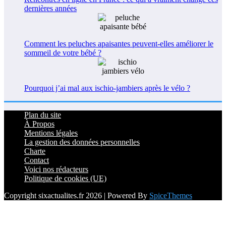
dernières années
Comment les peluches apaisantes peuvent-elles améliorer le
sommeil de votre bébé ?
Pourquoi j’ai mal aux ischio-jambiers après le vélo ?
Plan du site
À Propos
Mentions légales
La gestion des données personnelles
Charte
Contact
Voici nos rédacteurs
Politique de cookies (UE)
Copyright sixactualites.fr 2026 | Powered By
SpiceThemes