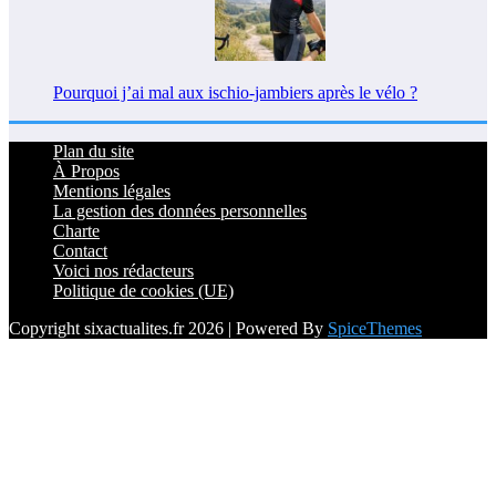
Pourquoi j’ai mal aux ischio-jambiers après le vélo ?
Plan du site
À Propos
Mentions légales
La gestion des données personnelles
Charte
Contact
Voici nos rédacteurs
Politique de cookies (UE)
Copyright sixactualites.fr 2026 | Powered By
SpiceThemes