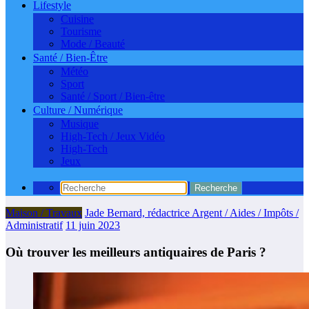
Lifestyle
Cuisine
Tourisme
Mode / Beauté
Santé / Bien-Être
Météo
Sport
Santé / Sport / Bien-être
Culture / Numérique
Musique
High-Tech / Jeux Vidéo
High-Tech
Jeux
Maison / Travaux
Jade Bernard, rédactrice Argent / Aides / Impôts /
Administratif
11 juin 2023
Où trouver les meilleurs antiquaires de Paris ?