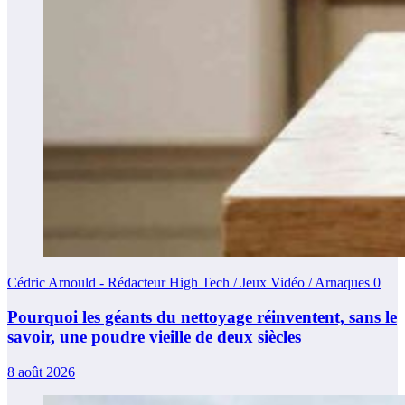
Cédric Arnould - Rédacteur High Tech / Jeux Vidéo / Arnaques
0
Pourquoi les géants du nettoyage réinventent, sans le
savoir, une poudre vieille de deux siècles
8 août 2026