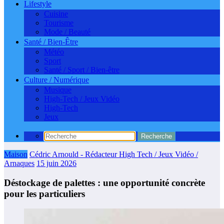
Lifestyle
Cuisine
Tourisme
Mode / Beauté
Santé / Bien-Être
Météo
Sport
Santé / Sport / Bien-être
Culture / Numérique
Musique
High-Tech / Jeux Vidéo
High-Tech
Jeux
Maison
Cédric Arnould - Rédacteur High Tech / Jeux Vidéo /
Arnaques
15 juin 2026
Déstockage de palettes : une opportunité concrète
pour les particuliers