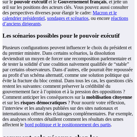
sur le
pouvoir exécutif
et le
Gouvernement français
, et jette un
œil sur les positions des acteurs clés. Vous pouvez aussi consulter
des perspectives diverses pour élargir le cadre:
Macron et le
calendrier présidentiel
,
sondages et scénarios
, ou encore
réactions
d’anciens dirigeants
.
Les scénarios possibles pour le pouvoir exécutif
Plusieurs configurations peuvent influencer le choix du président et
du premier ministre. Dans certains scénarios, la dissolution
deviendrait un moyen de forcer une recomposition parlementaire et
de tester la solidité d’une coalition naïvement qualifiée de “stable”
par certains observateurs. Dans d’autres, elle pourrait être repoussée
au profit d’un schéma alternatif, comme une solution politique qui
évite la fracture du bloc central. Dans tous les cas, les questions clés
restent les suivantes: comment préserver la crédibilité du
gouvernement face à l’opinion et à la pression des oppositions ?
Comment anticiper les conséquences sur la
mobilisation citoyenne
et sur les
risques démocratiques
? Pour nourrir votre réflexion,
l’interview et les analyses publiées sur des sites nationaux et
internationaux offrent des éclairages complémentaires. Par exemple,
des analyses récentes détaillent comment les résultats des urnes
affectent le
bord politique et le positionnement des partis
.