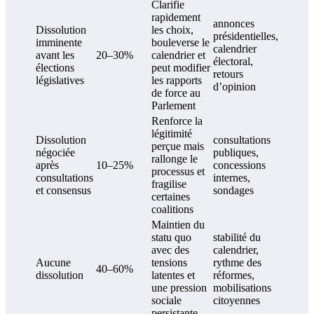
Clarifie
rapidement
annonces
Dissolution
les choix,
présidentielles,
imminente
bouleverse le
calendrier
avant les
20–30%
calendrier et
électoral,
élections
peut modifier
retours
législatives
les rapports
d’opinion
de force au
Parlement
Renforce la
légitimité
Dissolution
consultations
perçue mais
négociée
publiques,
rallonge le
après
10–25%
concessions
processus et
consultations
internes,
fragilise
et consensus
sondages
certaines
coalitions
Maintien du
statu quo
stabilité du
avec des
calendrier,
Aucune
tensions
rythme des
40–60%
dissolution
latentes et
réformes,
une pression
mobilisations
sociale
citoyennes
persistante