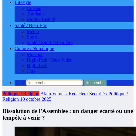
Lifestyle
Cuisine
Tourisme
Mode / Beauté
Santé / Bien-Être
Météo
Sport
Santé / Sport / Bien-être
Culture / Numérique
Musique
High-Tech / Jeux Vidéo
High-Tech
Jeux
Politique / Religion
Alain Vernet - Rédacteur Sécurité / Politique /
Religion
10 octobre 2025
Dissolution de l’Assemblée : un danger écarté ou une
tempête à venir ?