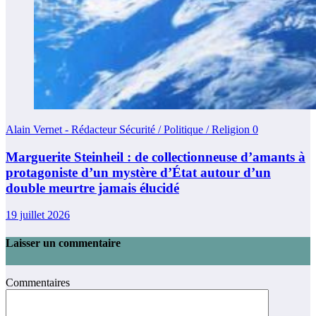
Alain Vernet - Rédacteur Sécurité / Politique / Religion
0
Marguerite Steinheil : de collectionneuse d’amants à
protagoniste d’un mystère d’État autour d’un
double meurtre jamais élucidé
19 juillet 2026
Laisser un commentaire
Commentaires