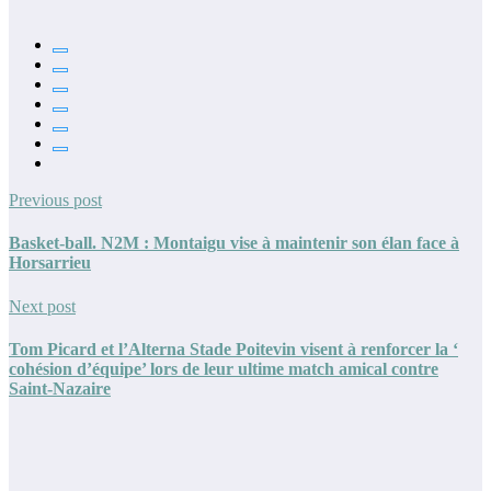
Previous post
Basket-ball. N2M : Montaigu vise à maintenir son élan face à
Horsarrieu
Next post
Tom Picard et l’Alterna Stade Poitevin visent à renforcer la ‘
cohésion d’équipe’ lors de leur ultime match amical contre
Saint-Nazaire