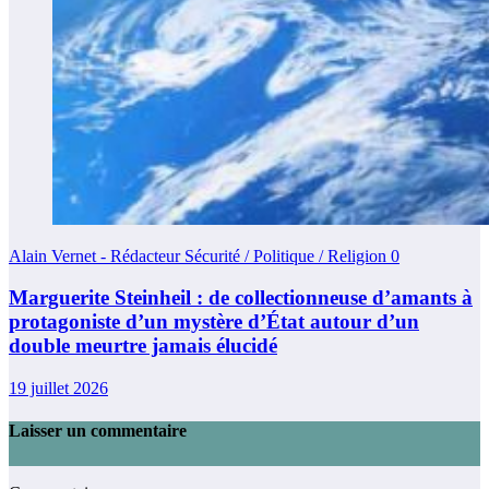
Alain Vernet - Rédacteur Sécurité / Politique / Religion
0
Marguerite Steinheil : de collectionneuse d’amants à
protagoniste d’un mystère d’État autour d’un
double meurtre jamais élucidé
19 juillet 2026
Laisser un commentaire