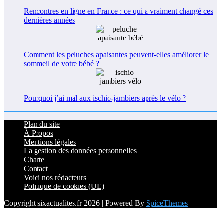
Rencontres en ligne en France : ce qui a vraiment changé ces
dernières années
Comment les peluches apaisantes peuvent-elles améliorer le
sommeil de votre bébé ?
Pourquoi j’ai mal aux ischio-jambiers après le vélo ?
Plan du site
À Propos
Mentions légales
La gestion des données personnelles
Charte
Contact
Voici nos rédacteurs
Politique de cookies (UE)
Copyright sixactualites.fr 2026 | Powered By
SpiceThemes