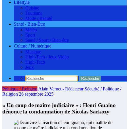
Lifestyle
Cuisine
Tourisme
Mode / Beauté
Santé / Bien-Être
Météo
Sport
Santé / Sport / Bien-être
Culture / Numérique
Musique
High-Tech / Jeux Vidéo
High-Tech
Jeux
Politique / Religion
Alain Vernet - Rédacteur Sécurité / Politique /
Religion
26 septembre 2025
« Un coup de maître judiciaire » : Henri Guaino
dénonce la condamnation de Nicolas Sarkozy