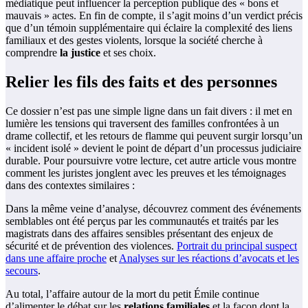
médiatique peut influencer la perception publique des « bons et
mauvais » actes. En fin de compte, il s’agit moins d’un verdict précis
que d’un témoin supplémentaire qui éclaire la complexité des liens
familiaux et des gestes violents, lorsque la société cherche à
comprendre
la justice
et ses choix.
Relier les fils des faits et des personnes
Ce dossier n’est pas une simple ligne dans un fait divers : il met en
lumière les tensions qui traversent des familles confrontées à un
drame collectif, et les retours de flamme qui peuvent surgir lorsqu’un
« incident isolé » devient le point de départ d’un processus judiciaire
durable. Pour poursuivre votre lecture, cet autre article vous montre
comment les juristes jonglent avec les preuves et les témoignages
dans des contextes similaires :
Dans la même veine d’analyse, découvrez comment des événements
semblables ont été perçus par les communautés et traités par les
magistrats dans des affaires sensibles présentant des enjeux de
sécurité et de prévention des violences.
Portrait du principal suspect
dans une affaire proche
et
Analyses sur les réactions d’avocats et les
secours
.
Au total, l’affaire autour de la mort du petit Émile continue
d’alimenter le débat sur les
relations familiales
et la façon dont la