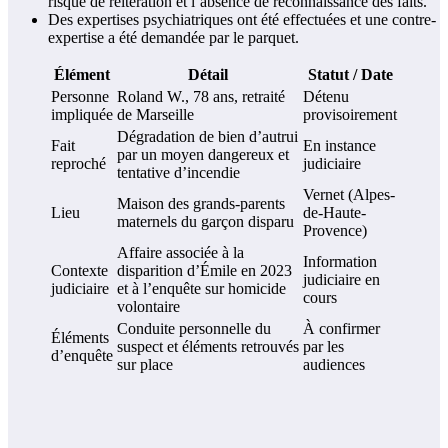
risque de réitération et l’absence de reconnaissance des faits.
Des expertises psychiatriques ont été effectuées et une contre-
expertise a été demandée par le parquet.
Élément
Détail
Statut / Date
Personne
Roland W., 78 ans, retraité
Détenu
impliquée
de Marseille
provisoirement
Dégradation de bien d’autrui
Fait
En instance
par un moyen dangereux et
reproché
judiciaire
tentative d’incendie
Vernet (Alpes-
Maison des grands-parents
Lieu
de-Haute-
maternels du garçon disparu
Provence)
Affaire associée à la
Information
Contexte
disparition d’Émile en 2023
judiciaire en
judiciaire
et à l’enquête sur homicide
cours
volontaire
Conduite personnelle du
À confirmer
Éléments
suspect et éléments retrouvés
par les
d’enquête
sur place
audiences