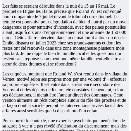
Les faits se seraient déroulés dans la nuit du 15 au 16 mai. Le
parquet de Digne-les-Bains précise que Roland W. est convoqué
pour comparaître le 7 juillet devant le tribunal correctionnel. Le
retraité est poursuivi pour dégradation de bien d’autrui par un moyen
dangereux et pour tentative d’incendie, avec des peines potentielles
allant jusqu’à dix ans d’emprisonnement et une amende de 150 000
euros. Cette affaire intervient dans un climat lourd autour du dossier
Émile, disparu en juillet 2023 chez ses grands-parents et dont les
restes ont été retrouvés dans une zone montagneuse plusieurs mois
plus tard. Je me rappelle bien le tumulte local et les questions qui
restent sans réponse : comment une même famille peut-elle être au
cœur de deux drames qui se répondent ?
Les enquêtes montrent que Roland W. s’est rendu dans le village du
Vernet, motivé selon ses propres mots par une volonté d’« effectuer
sa propre enquête ». Il est entré dans la résidence secondaire des
Vedovini et des départs de feu ont été constatés. Cependant, selon
ses déclarations, il nierait être l’auteur direct des dommages. Cette
version alimente un récit complexe autour du rôle des proches et de
la façon dont la société perçoit les interventions privées face à des
affaires aussi sensibles que la disparition d’un enfant.
Pour nourrir le contexte, une expertise psychiatrique menée lors de
sa garde à vue n’a pas révélé d’altération du discernement, mais des