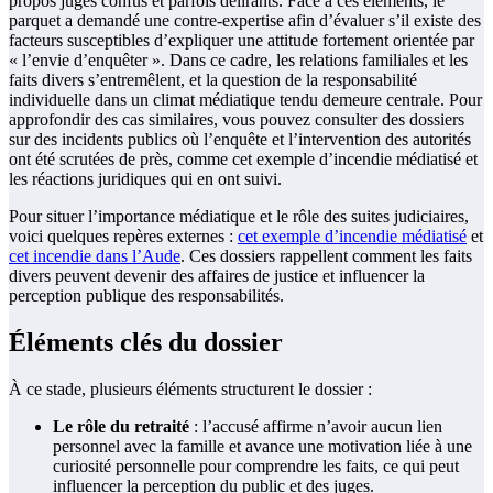
propos jugés confus et parfois délirants. Face à ces éléments, le
parquet a demandé une contre-expertise afin d’évaluer s’il existe des
facteurs susceptibles d’expliquer une attitude fortement orientée par
« l’envie d’enquêter ». Dans ce cadre, les relations familiales et les
faits divers s’entremêlent, et la question de la responsabilité
individuelle dans un climat médiatique tendu demeure centrale. Pour
approfondir des cas similaires, vous pouvez consulter des dossiers
sur des incidents publics où l’enquête et l’intervention des autorités
ont été scrutées de près, comme cet exemple d’incendie médiatisé et
les réactions juridiques qui en ont suivi.
Pour situer l’importance médiatique et le rôle des suites judiciaires,
voici quelques repères externes :
cet exemple d’incendie médiatisé
et
cet incendie dans l’Aude
. Ces dossiers rappellent comment les faits
divers peuvent devenir des affaires de justice et influencer la
perception publique des responsabilités.
Éléments clés du dossier
À ce stade, plusieurs éléments structurent le dossier :
Le rôle du retraité
: l’accusé affirme n’avoir aucun lien
personnel avec la famille et avance une motivation liée à une
curiosité personnelle pour comprendre les faits, ce qui peut
influencer la perception du public et des juges.