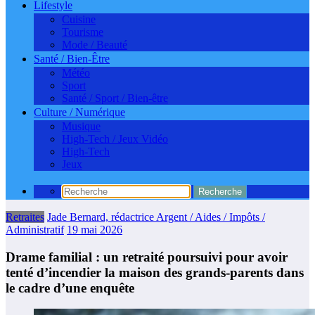
Lifestyle
Cuisine
Tourisme
Mode / Beauté
Santé / Bien-Être
Météo
Sport
Santé / Sport / Bien-être
Culture / Numérique
Musique
High-Tech / Jeux Vidéo
High-Tech
Jeux
Retraites
Jade Bernard, rédactrice Argent / Aides / Impôts /
Administratif
19 mai 2026
Drame familial : un retraité poursuivi pour avoir
tenté d’incendier la maison des grands-parents dans
le cadre d’une enquête