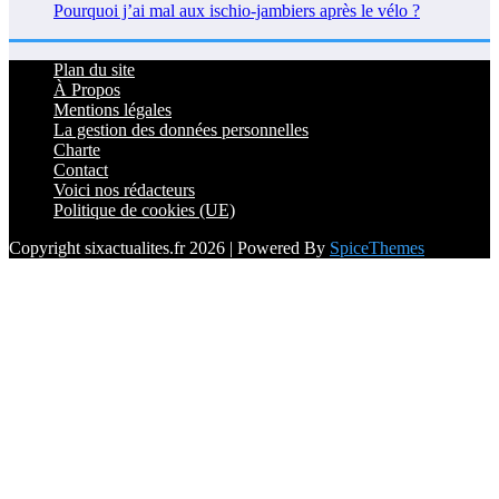
Pourquoi j’ai mal aux ischio-jambiers après le vélo ?
Plan du site
À Propos
Mentions légales
La gestion des données personnelles
Charte
Contact
Voici nos rédacteurs
Politique de cookies (UE)
Copyright sixactualites.fr 2026 | Powered By
SpiceThemes