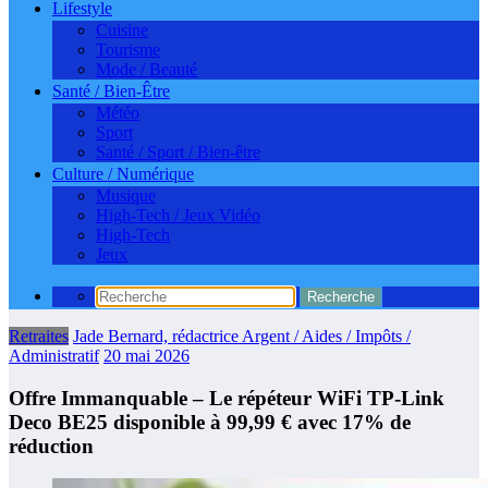
Lifestyle
Cuisine
Tourisme
Mode / Beauté
Santé / Bien-Être
Météo
Sport
Santé / Sport / Bien-être
Culture / Numérique
Musique
High-Tech / Jeux Vidéo
High-Tech
Jeux
Retraites
Jade Bernard, rédactrice Argent / Aides / Impôts /
Administratif
20 mai 2026
Offre Immanquable – Le répéteur WiFi TP-Link
Deco BE25 disponible à 99,99 € avec 17% de
réduction