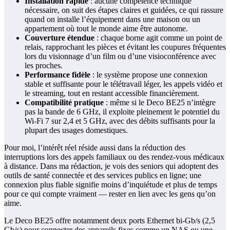
Installation rapide
: aucune compétence technique
nécessaire, on suit des étapes claires et guidées, ce qui rassure
quand on installe l’équipement dans une maison ou un
appartement où tout le monde aime être autonome.
Couverture étendue
: chaque borne agit comme un point de
relais, rapprochant les pièces et évitant les coupures fréquentes
lors du visionnage d’un film ou d’une visioconférence avec
les proches.
Performance fidèle
: le système propose une connexion
stable et suffisante pour le télétravail léger, les appels vidéo et
le streaming, tout en restant accessible financièrement.
Compatibilité pratique
: même si le Deco BE25 n’intègre
pas la bande de 6 GHz, il exploite pleinement le potentiel du
Wi‑Fi 7 sur 2,4 et 5 GHz, avec des débits suffisants pour la
plupart des usages domestiques.
Pour moi, l’intérêt réel réside aussi dans la réduction des
interruptions lors des appels familiaux ou des rendez-vous médicaux
à distance. Dans ma rédaction, je vois des seniors qui adoptent des
outils de santé connectée et des services publics en ligne; une
connexion plus fiable signifie moins d’inquiétude et plus de temps
pour ce qui compte vraiment — rester en lien avec les gens qu’on
aime.
Le Deco BE25 offre notamment deux ports Ethernet bi‑Gb/s (2,5
Gb/s) pour connecter des appareils fixes comme un NAS ou une