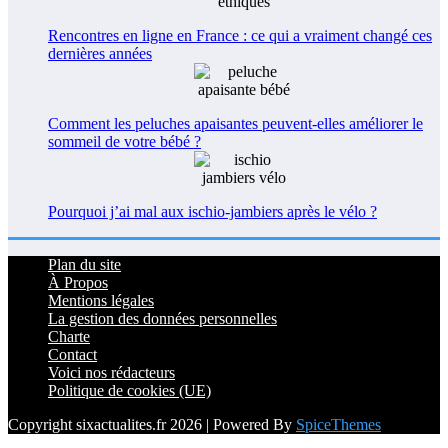
Rencontres en ligne en France : ce qui a vraiment changé ces
dernières années
Comment les peluches apaisantes peuvent-elles améliorer le
sommeil de votre bébé ?
Pourquoi j’ai mal aux ischio-jambiers après le vélo ?
Plan du site
À Propos
Mentions légales
La gestion des données personnelles
Charte
Contact
Voici nos rédacteurs
Politique de cookies (UE)
Copyright sixactualites.fr 2026 | Powered By
SpiceThemes