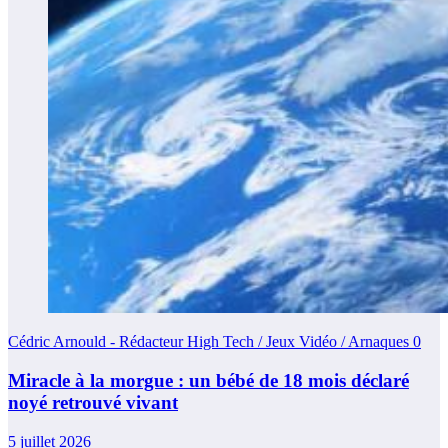
Cédric Arnould - Rédacteur High Tech / Jeux Vidéo / Arnaques
0
Miracle à la morgue : un bébé de 18 mois déclaré
noyé retrouvé vivant
5 juillet 2026