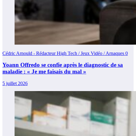
Cédric Arnould - Rédacteur High Tech / Jeux Vidéo / Arnaques
0
Yoann Offredo se confie après le diagnostic de sa
maladie : « Je me faisais du mal »
5 juillet 2026