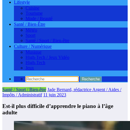
Lifestyle
Cuisine
Tourisme
Mode / Beauté
Santé / Bien-Être
Météo
Sport
Santé / Sport / Bien-être
Culture / Numérique
Musique
High-Tech / Jeux Vidéo
High-Tech
Jeux
Santé / Sport / Bien-être
Jade Bernard, rédactrice Argent / Aides /
Impôts / Administratif
11 juin 2023
Est-il plus difficile d’apprendre le piano à l’âge
adulte