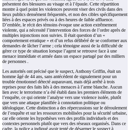
présentent des blessures au visage et à l’épaule. Cette répartition
montre à quel point les violences peuvent viser des civils dans des
lieux publics densément fréquentés, et non des cibles spécifiquement
liées à des espaces privés ou à des heures de faible affluence.
D’emblée, le récit des témoins évoque une action extrêmement
violente, qui a nécessité l’intervention des forces de l’ordre après de
multiples injonctions non suivies. Il était question d’un «
comportement erratique » et d’un refus délibéré de se conformer aux
demandes de lâcher l’arme ; cela témoigne aussi de la difficulté de
gérer ce type de situation lorsque l’agent se retrouve face à une
menace immédiate et armée dans un espace partagé par des milliers
de personnes .
Les autorités ont précisé que le suspect, Anthony Griffin, était un
homme âgé de 44 ans, sans antécédent de signalement pour un
trouble émotionnel détecté auparavant, mais déjà arrêté à trois
reprises pour des faits liés à des menaces à l’arme blanche. Aucun
lien avec le terrorisme n’a été établi dans les premiers éléments de
l’enquête, ce qui oriente l’analyse vers une violence isolée, plutôt
que vers une attaque planifiée à connotation politique ou
idéologique. Cette distinction a des répercussions sur le déroulement
de l’enquête et sur les ressources mobilisées pour la sécurité urbaine,
car elle oriente les hypothèses vers des profils individuels et des
contextes personnels plutôt que vers des réseaux organisés. Dans ce
cadre, la police a indiqué avoir tenté de désarmer le suspect à