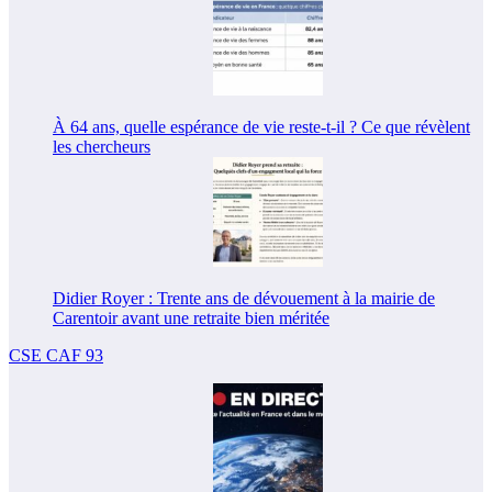
À 64 ans, quelle espérance de vie reste-t-il ? Ce que révèlent
les chercheurs
Didier Royer : Trente ans de dévouement à la mairie de
Carentoir avant une retraite bien méritée
CSE CAF 93