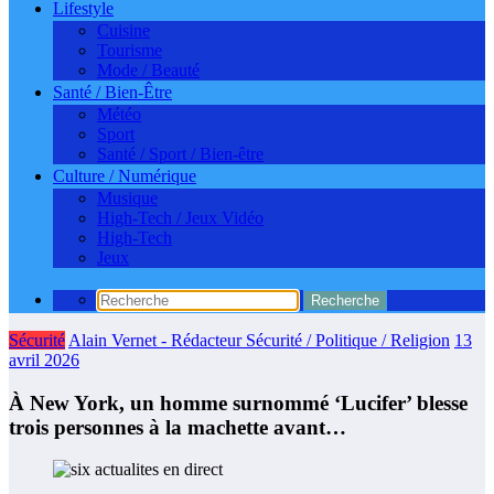
Lifestyle
Cuisine
Tourisme
Mode / Beauté
Santé / Bien-Être
Météo
Sport
Santé / Sport / Bien-être
Culture / Numérique
Musique
High-Tech / Jeux Vidéo
High-Tech
Jeux
Sécurité
Alain Vernet - Rédacteur Sécurité / Politique / Religion
13
avril 2026
À New York, un homme surnommé ‘Lucifer’ blesse
trois personnes à la machette avant…