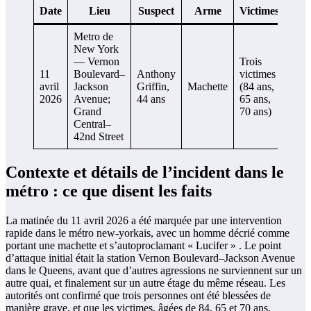
Date
Lieu
Suspect
Arme
Victimes
Metro de
New York
— Vernon
Trois
11
Boulevard–
Anthony
victimes
État 
avril
Jackson
Griffin,
Machette
(84 ans,
hosp
2026
Avenue;
44 ans
65 ans,
Grand
70 ans)
Central–
42nd Street
Contexte et détails de l’incident dans le
métro : ce que disent les faits
La matinée du 11 avril 2026 a été marquée par une intervention
rapide dans le métro new-yorkais, avec un homme décrié comme
portant une machette et s’autoproclamant « Lucifer » . Le point
d’attaque initial était la station Vernon Boulevard–Jackson Avenue
dans le Queens, avant que d’autres agressions ne surviennent sur un
autre quai, et finalement sur un autre étage du même réseau. Les
autorités ont confirmé que trois personnes ont été blessées de
manière grave, et que les victimes, âgées de 84, 65 et 70 ans,