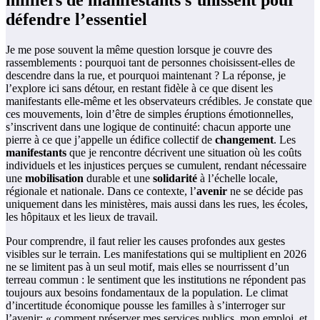
milliers de manifestants s’unissent pour
défendre l’essentiel
Je me pose souvent la même question lorsque je couvre des
rassemblements : pourquoi tant de personnes choisissent-elles de
descendre dans la rue, et pourquoi maintenant ? La réponse, je
l’explore ici sans détour, en restant fidèle à ce que disent les
manifestants elle-même et les observateurs crédibles. Je constate que
ces mouvements, loin d’être de simples éruptions émotionnelles,
s’inscrivent dans une logique de continuité: chacun apporte une
pierre à ce que j’appelle un édifice collectif de
changement
. Les
manifestants
que je rencontre décrivent une situation où les coûts
individuels et les injustices perçues se cumulent, rendant nécessaire
une
mobilisation
durable et une
solidarité
à l’échelle locale,
régionale et nationale. Dans ce contexte, l’
avenir
ne se décide pas
uniquement dans les ministères, mais aussi dans les rues, les écoles,
les hôpitaux et les lieux de travail.
Pour comprendre, il faut relier les causes profondes aux gestes
visibles sur le terrain. Les manifestations qui se multiplient en 2026
ne se limitent pas à un seul motif, mais elles se nourrissent d’un
terreau commun : le sentiment que les institutions ne répondent pas
toujours aux besoins fondamentaux de la population. Le climat
d’incertitude économique pousse les familles à s’interroger sur
l’avenir: « comment préserver mes services publics, mon emploi, et