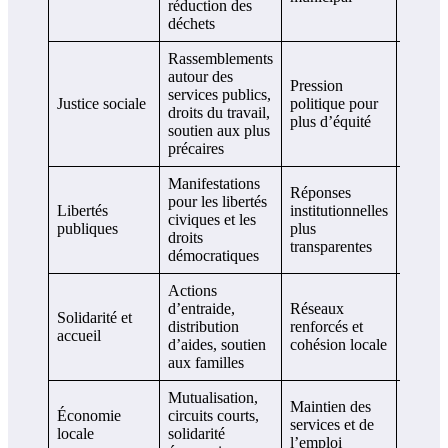
réduction des
déchets
Rassemblements
autour des
Analy
Pression
services publics,
locales
Justice sociale
politique pour
droits du travail,
témoi
plus d’équité
soutien aux plus
d’asso
précaires
Manifestations
Réponses
Échos
pour les libertés
Libertés
institutionnelles
médiat
civiques et les
publiques
plus
observ
droits
transparentes
d’orga
démocratiques
Actions
d’entraide,
Réseaux
Récits
Solidarité et
distribution
renforcés et
commu
accueil
d’aides, soutien
cohésion locale
et repo
aux familles
Mutualisation,
Maintien des
Études
Économie
circuits courts,
services et de
et chr
locale
solidarité
l’emploi
écono