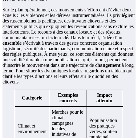
Sur le plan opérationnel, ces mouvements s’efforcent d’éviter deux
écueils : les violences et les dérives instrumentalisées. Ils privilégient
des rassemblements pacifiques, des travaux citoyens et des
statements publics qui expliquent les revendications sans exclure les
interlocuteurs. Le recours à des canaux locaux et des réseaux
communautaires est un facteur clé. Dans leur récit, l’idée d’un
ensemble
s’écrivait à travers des gestes concrets: organisation
logistique, sécurité des participants, communication claire et respect
des règles publiques. À mes yeux, ce sont ces éléments qui donnent
une solidité durable à une mobilisation et qui, surtout, permettent
d’inscrire le mouvement dans une trajectoire de
changement
à long
terme. Pour situer les dynamiques locales, regardons un tableau qui
clarifie les types d’actions et leurs effets sur le quotidien des
citoyens.
Exemples
Impact
Sou
Catégorie
concrets
attendu
co
Marches pour le
climat,
Popularisation
Observ
campagnes
Climat et
des pratiques
locales
locales,
environnement
vertes, soutien
report
initiatives de
municipal
thémat