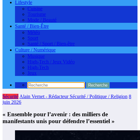
Lifestyle
Cuisine
Tourisme
Mode / Beauté
Santé / Bien-Être
Météo
Sport
Santé / Sport / Bien-être
Culture / Numérique
Musique
High-Tech / Jeux Vidéo
High-Tech
Jeux
Sécurité
Alain Vernet - Rédacteur Sécurité / Politique / Religion
8
juin 2026
« Ensemble pour l’avenir : des milliers de
manifestants unis pour défendre l’essentiel »