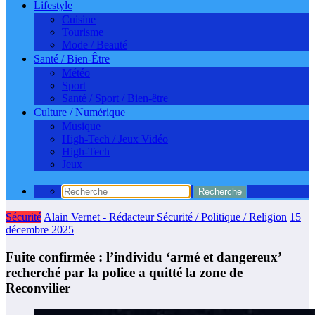
Lifestyle
Cuisine
Tourisme
Mode / Beauté
Santé / Bien-Être
Météo
Sport
Santé / Sport / Bien-être
Culture / Numérique
Musique
High-Tech / Jeux Vidéo
High-Tech
Jeux
Sécurité
Alain Vernet - Rédacteur Sécurité / Politique / Religion
15
décembre 2025
Fuite confirmée : l’individu ‘armé et dangereux’
recherché par la police a quitté la zone de
Reconvilier