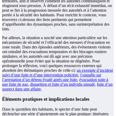
territoires, afin d’observer comment les autorités communiquent et
réagissent sous pression. À défaut d’un récit exhaustif immédiat, on
peut se fier à la progression mesurée des autorités et à l’attention
portée à la sécurité des habitants. Pour enrichir le contexte, vous
trouverez ci-dessous des liens pertinents qui permettent
d’appréhender des dynamiques proches, sans surinterprétation des
faits.
Par ailleurs, la situation a suscité une attention particulière sur les
mécanismes de sécurité et l’efficacité des mesures d’évacuation en
zone rurale. Dans des épisodes antérieurs, des événements violents
ont entraîné des evacuations temporaires et des blocages routiers
similaires, et les autorités ont dû agir avec une précision
opérationnelle pour éviter que la situation ne dégénère. Pour
prolonger la réflexion, voici quelques ressources externes qui
abordent des thématiques proches de celle-ci:
un exemple d’incident
suivi d’une fuite et d’une intervention policière
,
l’enquête sur
l’arrestation d’un détenu évadé après une fuite
,
évacuation suite à
une fuite de gaz
,
disparition et fuite d’un individu signalé
,
fuite d’un
suspect dans une affaire
.
Éléments pratiques et implications locales
Dans le quotidien des habitants, le spectre d’une fuite peut
déclencher une série d’ajustements sur le plan pratique: itinéraires