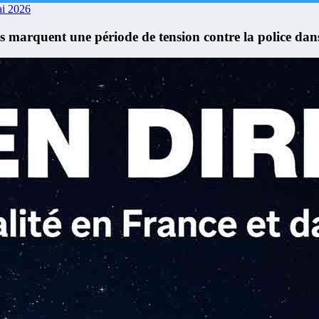
i 2026
res marquent une période de tension contre la police dan