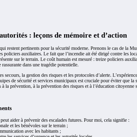
 autorités : leçons de mémoire et d’action
qui restent pertinents pour la sécurité moderne. Prenons le cas de la M
s policiers auxiliaires. Le fait que l’incendie ait été dirigé contre les 
sente sur le terrain. Le coût humain est mesuré : treize policiers auxili
rassurante dans une tragédie potentielle.
des secours, la gestion des risques et les protocoles d’alerte. L’expérie
quipes de sécurité et services municipaux est cruciale pour éviter que la 
à la prévention, à la prévention des risques et à l’éducation citoyenne su
nents
 peut aider à prévenir des escalades futures. Pour moi, cela signifie :
nale et les bénévoles sur le terrain ;
ommunication avec les habitants ;
e les services d’urgence et les autorités locales.