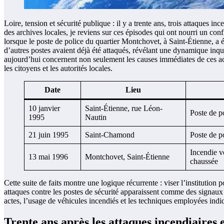
Loire, tension et sécurité publique : il y a trente ans, trois attaques i
des archives locales, je reviens sur ces épisodes qui ont nourri un con
lorsque le poste de police du quartier Montchovet, à Saint-Étienne, a 
d’autres postes avaient déjà été attaqués, révélant une dynamique inqui
aujourd’hui concernent non seulement les causes immédiates de ces actes 
les citoyens et les autorités locales.
Date
Lieu
10 janvier
Saint-Étienne, rue Léon-
Poste de po
1995
Nautin
21 juin 1995
Saint-Chamond
Poste de po
Incendie v
13 mai 1996
Montchovet, Saint-Étienne
chaussée
Cette suite de faits montre une logique récurrente : viser l’institution
attaques contre les postes de sécurité apparaissent comme des signaux f
actes, l’usage de véhicules incendiés et les techniques employées indiq
Trente ans après les attaques incendiaires 