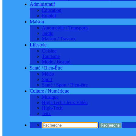
Administratif
Éducation
Emploi
Maison
Automobile / Transports
Jardin
Maison / Travaux
Lifestyle
Cuisine
Tourisme
Mode / Beauté
Santé / Bien-Être
Météo
Sport
Santé / Sport / Bien-être
Culture / Numérique
Musique
High-Tech / Jeux Vidéo
High-Tech
Jeux