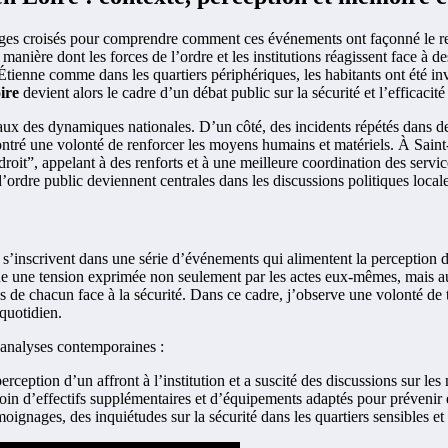
ges croisés pour comprendre comment ces événements ont façonné le reg
nière dont les forces de l’ordre et les institutions réagissent face à des
Étienne comme dans les quartiers périphériques, les habitants ont été invit
ire
devient alors le cadre d’un débat public sur la sécurité et l’efficac
aux des dynamiques nationales. D’un côté, des incidents répétés dans de
t montré une volonté de renforcer les moyens humains et matériels. À Sai
it”, appelant à des renforts et à une meilleure coordination des service
’ordre public deviennent centrales dans les discussions politiques locale
 s’inscrivent dans une série d’événements qui alimentent la perception d’
ue une tension exprimée non seulement par les actes eux-mêmes, mais auss
ités de chacun face à la sécurité. Dans ce cadre, j’observe une volonté de
 quotidien.
s analyses contemporaines :
perception d’un affront à l’institution et a suscité des discussions sur l
oin d’effectifs supplémentaires et d’équipements adaptés pour prévenir et
ignages, des inquiétudes sur la sécurité dans les quartiers sensibles et s