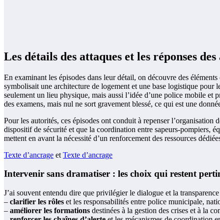
Les détails des attaques et les réponses des
En examinant les épisodes dans leur détail, on découvre des éléments 
symbolisait une architecture de logement et une base logistique pour le
seulement un lieu physique, mais aussi l’idée d’une police mobile et pré
des examens, mais nul ne sort gravement blessé, ce qui est une donnée 
Pour les autorités, ces épisodes ont conduit à repenser l’organisation 
dispositif de sécurité et que la coordination entre sapeurs-pompiers, é
mettent en avant la nécessité d’un renforcement des ressources dédiées 
Texte d’ancrage
et
Texte d’ancrage
Intervenir sans dramatiser : les choix qui restent perti
J’ai souvent entendu dire que privilégier le dialogue et la transparence
–
clarifier les rôles
et les responsabilités entre police municipale, natio
–
améliorer les formations
destinées à la gestion des crises et à la c
–
renforcer les chaînes d’alerte
et les mécanismes de coordination entr