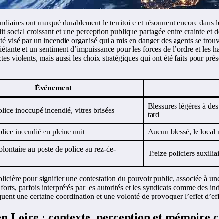
ncendiaires ont marqué durablement le territoire et résonnent encore dans l
flit social croissant et une perception publique partagée entre crainte et
été visé par un incendie organisé qui a mis en danger des agents se trouv
étante et un sentiment d’impuissance pour les forces de l’ordre et les ha
violents, mais aussi les choix stratégiques qui ont été faits pour préser
Événement
Blessures légères à des
lice inoccupé incendié, vitres brisées
tard
lice incendié en pleine nuit
Aucun blessé, le local 
olontaire au poste de police au rez-de-
Treize policiers auxili
 policière pour signifier une contestation du pouvoir public, associée à u
orts, parfois interprétés par les autorités et les syndicats comme des in
uent une certaine coordination et une volonté de provoquer l’effet d’eff
en Loire : contexte, perception et mémoire c