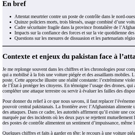
En bref
Attentat meurtrier contre un poste de contrôle dans le nord-oues
Quinze policiers morts, trois blessés, usage combiné d’une voit
Cadre sécuritaire fragile dans la province frontalière de l’Afgha
Impacts sur la confiance des forces et sur la vie quotidienne des
Questions sur les mesures de dissuasion et les partenariats régi
Contexte et enjeux du pakistan face à l’att
Je me replonge souvent dans les chiffres et les chronologies pour co
qui a mobilisé à la fois une voiture piégée et des assaillants mobiles. L
poste. Cette approche illustre une réalité constante: l’extrémisme violent
de l’État à protéger les citoyens. En témoigne l’usage des drones, qui
compléter une attaque terrestre ou servir à évaluer les failles des dispos
Pour donner du relief à ce que nous savons, il faut replacer l’événe
pouvoir central pakistanais. La frontière avec l’Afghanistan alimente u
des attaques. Dans ce cadre, les autorités affirment qu’il existe une 
marquée par des incidents où les deux pays se rejettent mutuellement la
des postes de contrôle alimentent un sentiment d’impuissance, même lo
Quelques chiffres et faits à garder en tête: le recours à une voiture 