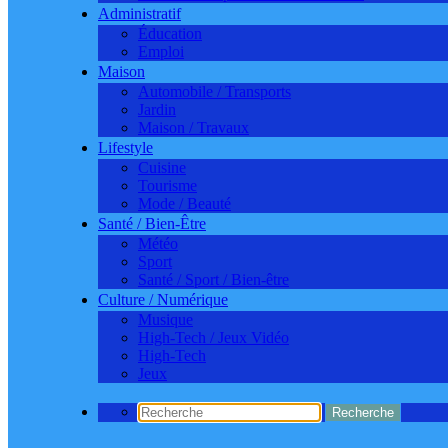
Administratif
Éducation
Emploi
Maison
Automobile / Transports
Jardin
Maison / Travaux
Lifestyle
Cuisine
Tourisme
Mode / Beauté
Santé / Bien-Être
Météo
Sport
Santé / Sport / Bien-être
Culture / Numérique
Musique
High-Tech / Jeux Vidéo
High-Tech
Jeux