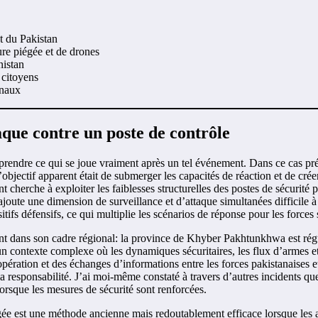
t du Pakistan
ure piégée et de drones
nistan
 citoyens
onaux
aque contre un poste de contrôle
mprendre ce qui se joue vraiment après un tel événement. Dans ce cas p
’objectif apparent était de submerger les capacités de réaction et de crée
 cherche à exploiter les faiblesses structurelles des postes de sécurité po
 ajoute une dimension de surveillance et d’attaque simultanées difficile 
itifs défensifs, ce qui multiplie les scénarios de réponse pour les forces 
ment dans son cadre régional: la province de Khyber Pakhtunkhwa est rég
n contexte complexe où les dynamiques sécuritaires, les flux d’armes et 
coopération et des échanges d’informations entre les forces pakistanaise
 responsabilité. J’ai moi-même constaté à travers d’autres incidents que 
rsque les mesures de sécurité sont renforcées.
piégée est une méthode ancienne mais redoutablement efficace lorsque les 