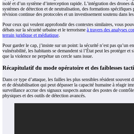
isolé et d’un système d’interception rapide. L’intégration des drones
systèmes de détection et de neutralisation, des formations spécifiques p
révision continue des protocoles et un investissement soutenu dans les 
Pour ceux qui veulent approfondir des contextes similaires, vous pou
débats sur la sécurité urbaine et le terrorisme
à travers des analyses c
terrain juridique et médiatique
.
Pour garder le cap, j’insiste sur un point: la sécurité n’est pas qu’un
vulnérabilité, les habitants se demandent si l’État peut les protéger et
que la violence ne perpétue un cercle sans issue.
Récapitulatif du mode opératoire et des faiblesses tact
Dans ce type d’attaque, les failles les plus sensibles résident souvent 
et de déstabilisation qui peut dépasser la capacité humaine à réagir im
surveillance accrue des signaux suspects autour des postes de contrôl
physiques et des outils de détection avancés.