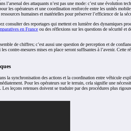
 dans l’arsenal des attaquants n’est pas une mode: c’est une évolution t
our les opérateurs et une coordination renforcée entre les unités mobiles 
ressources humaines et matérielles pour préserver l’efficience de la séc
vez consulter des reportages qui mettent en lumière des dynamiques proc
omparatives en France
ou des réflexions sur les questions de sécurité et d
 ensemble de chiffres; c’est aussi une question de perception et de confi
 si les contre-mesures mises en place seront suffisantes à l’avenir. Cette 
iques
dans la synchronisation des actions et la coordination entre véhicule exp
médiatement. Pour les opérateurs sur le terrain, cela signifie une néces
e. Les leçons retenues doivent se traduire par des procédures plus rig