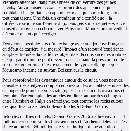
Première anecdote: dans mes années de couverture des jeunes
talents, j’ai vu plusieurs coaches prôner des ajustements qui
semblaient insignifiants en apparence mais qui, sur le long terme,
tout changerent. Une fois, un entraîneur m’a confié que « la
différence se joue sur l’oreille du joueur, pas sur la raquette », et ce
conseil a trouvé son écho ici avec Boisson et Mauresmo qui veillent
à écouter autant qu’à corriger.
Deuxième anecdote: lors d’un échange avec une joueuse française
en début de carrière, j’ai mesuré l’impact d’un retour d’expérience
simple et honnête: la clarté des objectifs et la constance des routines.
Ce qui paraît minime peut devenir décisif quand la pression monte
sur un grand tournoi. C’est exactement le type de dialogue que
Mauresmo incarne en suivant Boisson sur le circuit.
Pour approfondir les dynamiques autour de ce sujet, vous pouvez
consulter des analyses complémentaires sur les actualités tennis et les
échanges de points de vue stratégiques sur les circuits masculins et
féminins. Par exemple, des articles en direct autour des échanges
entre Humbert et Halys en témoigne, tout comme les récits autour
des qualifications et des tableaux finales à Roland-Garros.
Selon les chiffres officiels, Roland-Garros 2026 a attiré environ 1,1
million de visiteurs sur les trois semaines et l’audience télévisée s’est
située autour de 350 millions de vues, indiquant une attention