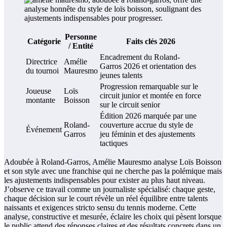
Personne
Catégorie
Faits clés 2026
/ Entité
Encadrement du Roland-
Directrice
Amélie
Garros 2026 et orientation des
du tournoi
Mauresmo
jeunes talents
Progression remarquable sur le
Joueuse
Loïs
circuit junior et montée en force
montante
Boisson
sur le circuit senior
Édition 2026 marquée par une
Roland-
couverture accrue du style de
Événement
Garros
jeu féminin et des ajustements
tactiques
Adoubée à Roland-Garros, Amélie Mauresmo analyse Loïs Boisson
et son style avec une franchise qui ne cherche pas la polémique mais
les ajustements indispensables pour exister au plus haut niveau.
J’observe ce travail comme un journaliste spécialisé: chaque geste,
chaque décision sur le court révèle un réel équilibre entre talents
naissants et exigences stricto sensu du tennis moderne. Cette
analyse, constructive et mesurée, éclaire les choix qui pèsent lorsque
le public attend des réponses claires et des résultats concrets dans un