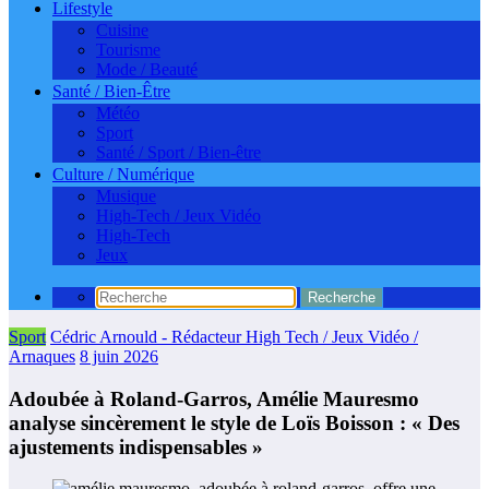
Lifestyle
Cuisine
Tourisme
Mode / Beauté
Santé / Bien-Être
Météo
Sport
Santé / Sport / Bien-être
Culture / Numérique
Musique
High-Tech / Jeux Vidéo
High-Tech
Jeux
Sport
Cédric Arnould - Rédacteur High Tech / Jeux Vidéo /
Arnaques
8 juin 2026
Adoubée à Roland-Garros, Amélie Mauresmo
analyse sincèrement le style de Loïs Boisson : « Des
ajustements indispensables »