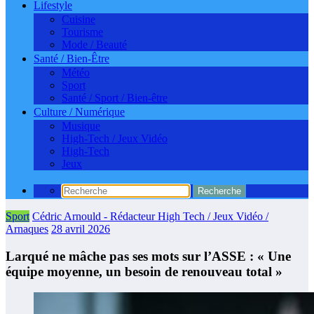
Lifestyle
Cuisine
Tourisme
Mode / Beauté
Santé / Bien-Être
Météo
Sport
Santé / Sport / Bien-être
Culture / Numérique
Musique
High-Tech / Jeux Vidéo
High-Tech
Jeux
Sport
Cédric Arnould - Rédacteur High Tech / Jeux Vidéo /
Arnaques
28 avril 2026
Larqué ne mâche pas ses mots sur l’ASSE : « Une
équipe moyenne, un besoin de renouveau total »