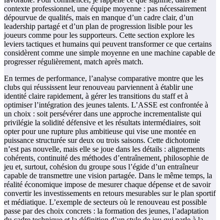
contexte professionnel, une équipe moyenne : pas nécessairement
dépourvue de qualités, mais en manque d’un cadre clair, d’un
leadership partagé et d’un plan de progression lisible pour les
joueurs comme pour les supporteurs. Cette section explore les
leviers tactiques et humains qui peuvent transformer ce que certains
considèrent comme une simple moyenne en une machine capable de
progresser régulièrement, match après match.
En termes de performance, l’analyse comparative montre que les
clubs qui réussissent leur renouveau parviennent à établir une
identité claire rapidement, à gérer les transitions du staff et à
optimiser l’intégration des jeunes talents. L’ASSE est confrontée à
un choix : soit persévérer dans une approche incrementaliste qui
privilégie la solidité défensive et les résultats intermédiaires, soit
opter pour une rupture plus ambitieuse qui vise une montée en
puissance structurée sur deux ou trois saisons. Cette dichotomie
n’est pas nouvelle, mais elle se joue dans les détails : alignements
cohérents, continuité des méthodes d’entraînement, philosophie de
jeu et, surtout, cohésion du groupe sous l’égide d’un entraîneur
capable de transmettre une vision partagée. Dans le même temps, la
réalité économique impose de mesurer chaque dépense et de savoir
convertir les investissements en retours mesurables sur le plan sportif
et médiatique. L’exemple de secteurs où le renouveau est possible
passe par des choix concrets : la formation des jeunes, l’adaptation
du cadre technique et la définition d’un style de jeu qui parle à la