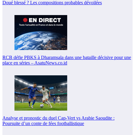
Doué blessé ? Les compositions probables dévoilées
RCB défie PBKS à Dharamsala dans une bataille décisive pour une
place en séries – AsatuNews.co.id
Analyse et pronostic du duel Cap-Vert vs Arabie Saoudite :
Poursuite d’un conte de fées footballistique