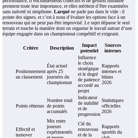
performance, d’enchaînements collectifs et de gestion humaine
prennent toute leur importance, et elles méritent d’être examinées
sans naïveté ni simplisme.
Larqué
ne parle pas dans le vide : il
pointe des signes, et c’est à nous d’évaluer les options face à un
renouveau qui ne peut pas être improvisé. Le sujet dépasse le seul
terrain et touche la manière dont on organise le travail autour d’une
équipe engagée dans un championnat compétitif et exigeant.
Impact
Sources
Critère
Description
potentiel
internes
Influence
le choix
État actuel
Rapports
stratégique
Positionnement
après 25
internes et
et le degré
au classement
journées du
bilans
de patience
championnat
2026
accordé au
projet
Indicateur
Nombre total
Statistiques
de stabilité
Points obtenus
de points
officielles
et de
accumulés
2026
progression
Mix entre
Clé du
joueurs
Rapports
Effectif et
renouveau
expérimentés
sportifs du
turnover
et de la
et jeunes
club