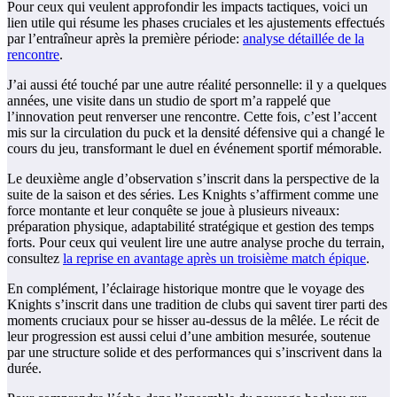
Pour ceux qui veulent approfondir les impacts tactiques, voici un
lien utile qui résume les phases cruciales et les ajustements effectués
par l’entraîneur après la première période:
analyse détaillée de la
rencontre
.
J’ai aussi été touché par une autre réalité personnelle: il y a quelques
années, une visite dans un studio de sport m’a rappelé que
l’innovation peut renverser une rencontre. Cette fois, c’est l’accent
mis sur la circulation du puck et la densité défensive qui a changé le
cours du jeu, transformant le duel en événement sportif mémorable.
Le deuxième angle d’observation s’inscrit dans la perspective de la
suite de la saison et des séries. Les Knights s’affirment comme une
force montante et leur conquête se joue à plusieurs niveaux:
préparation physique, adaptabilité stratégique et gestion des temps
forts. Pour ceux qui veulent lire une autre analyse proche du terrain,
consultez
la reprise en avantage après un troisième match épique
.
En complément, l’éclairage historique montre que le voyage des
Knights s’inscrit dans une tradition de clubs qui savent tirer parti des
moments cruciaux pour se hisser au-dessus de la mêlée. Le récit de
leur progression est aussi celui d’une ambition mesurée, soutenue
par une structure solide et des performances qui s’inscrivent dans la
durée.