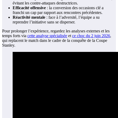
évitant les contre-attaques destructrices.
Efficacité offensive
: la conversion des occasions clé a
franchi un cap par rapport aux rencontres précédentes.
Réactivité mentale
: face à l’adversité, l’équipe a su
reprendre l’initiative sans se disperser.
Pour prolonger l’expérience, regardez les analyses externes et les
temps forts via
cette analyse spécialisée
et
ce choc du 2 juin 2026
,
qui replacent le match dans le cadre de la conquête de la Coupe
Stanley.