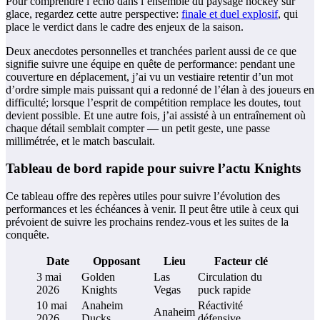
Pour comprendre l’écho dans l’ensemble du paysage hockey sur
glace, regardez cette autre perspective:
finale et duel explosif
, qui
place le verdict dans le cadre des enjeux de la saison.
Deux anecdotes personnelles et tranchées parlent aussi de ce que
signifie suivre une équipe en quête de performance: pendant une
couverture en déplacement, j’ai vu un vestiaire retentir d’un mot
d’ordre simple mais puissant qui a redonné de l’élan à des joueurs en
difficulté; lorsque l’esprit de compétition remplace les doutes, tout
devient possible. Et une autre fois, j’ai assisté à un entraînement où
chaque détail semblait compter — un petit geste, une passe
millimétrée, et le match basculait.
Tableau de bord rapide pour suivre l’actu Knights
Ce tableau offre des repères utiles pour suivre l’évolution des
performances et les échéances à venir. Il peut être utile à ceux qui
prévoient de suivre les prochains rendez-vous et les suites de la
conquête.
Date
Opposant
Lieu
Facteur clé
3 mai
Golden
Las
Circulation du
2026
Knights
Vegas
puck rapide
10 mai
Anaheim
Réactivité
Anaheim
2026
Ducks
défensive