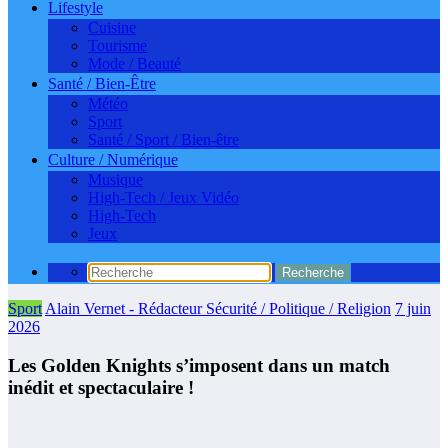
Lifestyle
Cuisine
Tourisme
Mode / Beauté
Santé / Bien-Être
Météo
Sport
Santé / Sport / Bien-être
Culture / Numérique
Musique
High-Tech / Jeux Vidéo
High-Tech
Jeux
Sport
Alain Vernet - Rédacteur Sécurité / Politique / Religion
7 juin
2026
Les Golden Knights s’imposent dans un match
inédit et spectaculaire !