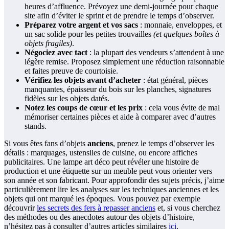
heures d’affluence. Prévoyez une demi-journée pour chaque
site afin d’éviter le sprint et de prendre le temps d’observer.
Préparez votre argent et vos sacs
: monnaie, enveloppes, et
un sac solide pour les petites trouvailles
(et quelques boîtes à
objets fragiles)
.
Négociez avec tact
: la plupart des vendeurs s’attendent à une
légère remise. Proposez simplement une réduction raisonnable
et faites preuve de courtoisie.
Vérifiez les objets avant d’acheter
: état général, pièces
manquantes, épaisseur du bois sur les planches, signatures
fidèles sur les objets datés.
Notez les coups de cœur et les prix
: cela vous évite de mal
mémoriser certaines pièces et aide à comparer avec d’autres
stands.
Si vous êtes fans d’objets
anciens
, prenez le temps d’observer les
détails : marquages, ustensiles de cuisine, ou encore affiches
publicitaires. Une lampe art déco peut révéler une histoire de
production et une étiquette sur un meuble peut vous orienter vers
son année et son fabricant. Pour approfondir des sujets précis, j’aime
particulièrement lire les analyses sur les techniques anciennes et les
objets qui ont marqué les époques. Vous pouvez par exemple
découvrir
les secrets des fers à repasser anciens
et, si vous cherchez
des méthodes ou des anecdotes autour des objets d’histoire,
n’hésitez pas à consulter d’autres articles similaires
ici
.