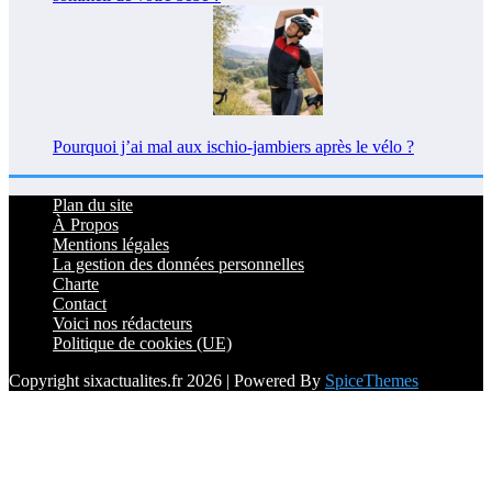
Pourquoi j’ai mal aux ischio-jambiers après le vélo ?
Plan du site
À Propos
Mentions légales
La gestion des données personnelles
Charte
Contact
Voici nos rédacteurs
Politique de cookies (UE)
Copyright sixactualites.fr 2026 | Powered By
SpiceThemes