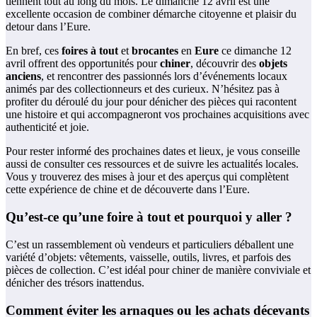
tiennent tout au long du mois. Le dimanche 12 avril est une
excellente occasion de combiner démarche citoyenne et plaisir du
detour dans l’Eure.
En bref, ces
foires à tout
et
brocantes
en
Eure
ce dimanche 12
avril offrent des opportunités pour
chiner
, découvrir des
objets
anciens
, et rencontrer des passionnés lors d’événements locaux
animés par des collectionneurs et des curieux. N’hésitez pas à
profiter du déroulé du jour pour dénicher des pièces qui racontent
une histoire et qui accompagneront vos prochaines acquisitions avec
authenticité et joie.
Pour rester informé des prochaines dates et lieux, je vous conseille
aussi de consulter ces ressources et de suivre les actualités locales.
Vous y trouverez des mises à jour et des aperçus qui complètent
cette expérience de chine et de découverte dans l’Eure.
Qu’est-ce qu’une foire à tout et pourquoi y aller ?
C’est un rassemblement où vendeurs et particuliers déballent une
variété d’objets: vêtements, vaisselle, outils, livres, et parfois des
pièces de collection. C’est idéal pour chiner de manière conviviale et
dénicher des trésors inattendus.
Comment éviter les arnaques ou les achats décevants