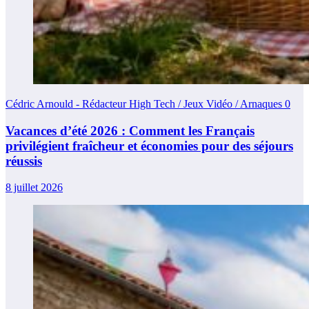
Cédric Arnould - Rédacteur High Tech / Jeux Vidéo / Arnaques
0
Vacances d’été 2026 : Comment les Français
privilégient fraîcheur et économies pour des séjours
réussis
8 juillet 2026