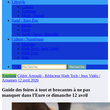
Lifestyle
Cuisine
Tourisme
Mode / Beauté
Santé / Bien-Être
Météo
Sport
Santé / Sport / Bien-être
Culture / Numérique
Musique
High-Tech / Jeux Vidéo
High-Tech
Jeux
Tourisme
Cédric Arnould - Rédacteur High Tech / Jeux Vidéo /
Arnaques
12 avril 2026
Guide des foires à tout et brocantes à ne pas
manquer dans l’Eure ce dimanche 12 avril