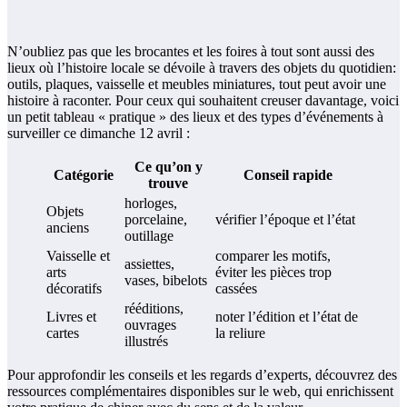
N’oubliez pas que les brocantes et les foires à tout sont aussi des
lieux où l’histoire locale se dévoile à travers des objets du quotidien:
outils, plaques, vaisselle et meubles miniatures, tout peut avoir une
histoire à raconter. Pour ceux qui souhaitent creuser davantage, voici
un petit tableau « pratique » des lieux et des types d’événements à
surveiller ce dimanche 12 avril :
Ce qu’on y
Catégorie
Conseil rapide
trouve
horloges,
Objets
porcelaine,
vérifier l’époque et l’état
anciens
outillage
Vaisselle et
comparer les motifs,
assiettes,
arts
éviter les pièces trop
vases, bibelots
décoratifs
cassées
rééditions,
Livres et
noter l’édition et l’état de
ouvrages
cartes
la reliure
illustrés
Pour approfondir les conseils et les regards d’experts, découvrez des
ressources complémentaires disponibles sur le web, qui enrichissent