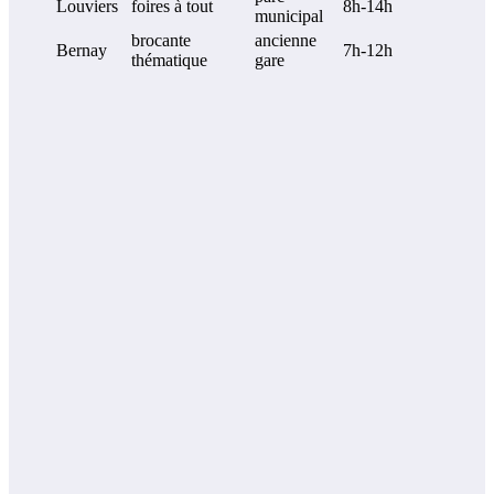
Louviers
foires à tout
8h-14h
municipal
brocante
ancienne
Bernay
7h-12h
thématique
gare