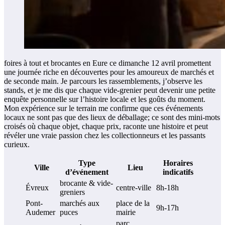
foires à tout et brocantes en Eure ce dimanche 12 avril promettent
une journée riche en découvertes pour les amoureux de marchés et
de seconde main. Je parcours les rassemblements, j’observe les
stands, et je me dis que chaque vide-grenier peut devenir une petite
enquête personnelle sur l’histoire locale et les goûts du moment.
Mon expérience sur le terrain me confirme que ces événements
locaux ne sont pas que des lieux de déballage; ce sont des mini-mots
croisés où chaque objet, chaque prix, raconte une histoire et peut
révéler une vraie passion chez les collectionneurs et les passants
curieux.
Type
Horaires
Ville
Lieu
d’événement
indicatifs
brocante & vide-
Évreux
centre-ville
8h-18h
greniers
Pont-
marchés aux
place de la
9h-17h
Audemer
puces
mairie
parc