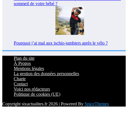
sommeil de votre bébé ?
Pourquoi j’ai mal aux ischio-jambiers après le vélo ?
Plan du site
À Propos
Mentions légales
La gestion des données personnelles
Charte
Contact
Voici nos rédacteurs
Politique de cookies (UE)
Copyright sixactualites.fr 2026 | Powered By
SpiceThemes