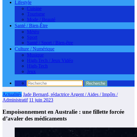
Lifestyle
Cuisine
Tourisme
Mode / Beauté
Santé / Bien-Être
Météo
Sport
Santé / Sport / Bien-être
Culture / Numérique
Musique
High-Tech / Jeux Vidéo
High-Tech
Jeux
Actualités
Jade Bernard, rédactrice Argent / Aides / Impôts /
Administratif
11 juin 2023
Empoisonnement en Australie : une fillette forcée
d’avaler des médicaments