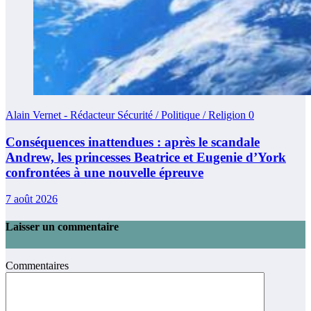
Alain Vernet - Rédacteur Sécurité / Politique / Religion
0
Conséquences inattendues : après le scandale
Andrew, les princesses Beatrice et Eugenie d’York
confrontées à une nouvelle épreuve
7 août 2026
Laisser un commentaire
Commentaires