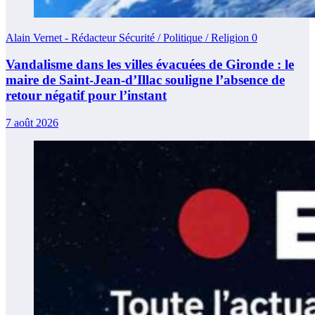
Alain Vernet - Rédacteur Sécurité / Politique / Religion
0
Vandalisme dans les villes évacuées de Gironde : le
maire de Saint-Jean-d’Illac souligne l’absence de
retour négatif pour l’instant
7 août 2026