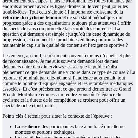
déroulement des étapes. Dans le Morbihan, les routes roulantes par
endroits alternent avec des lignes droites où le vent peut jouer les
trouble-fêtes. Tout cela s’ajoute à l’importance croissante de la
réforme du cyclisme féminin
et de son statut médiatique, qui
progresse grâce à des organisations toujours plus attentives à offrir
du spectacle sans compromettre la sécurité des coureuses. La
question qui demeure est simple : jusqu’où ira cette dynamique de
progression, et comment les prochaines éditions pourront-elles
maintenir le cap sur la qualité du contenu et l’exigence sportive ?
Les enjeux, au fond, se résument souvent à moins d’écueils et plus
de reconnaissance. Je me suis souvent demandé lors de mes
déjeuners entre deux interviews : est-ce que le public réalise
pleinement ce que demande une victoire dans ce type de course ? La
réponse répondrait par elle-même si l’audience augmentait, tout
comme le nombre d’équipes engagées et les retombées médiatiques
associées. Et c’est précisément ce que prétend démontrer ce Grand
Prix du Morbihan Femmes : un rendez‑vous où l’élégance du
cyclisme et la dureté de la compétition se croisent pour offrir un
spectacle riche et instructif.
Points clés à retenir pour situer le contexte de l’épreuve :
La
résilience
des participantes face à un tracé qui alterne
montées et portions techniques.
Le travail des formations pour protéger les chances des