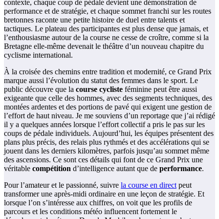
contexte, chaque coup de pédale devient une démonstration de
performance et de stratégie, et chaque sommet franchi sur les routes
bretonnes raconte une petite histoire de duel entre talents et
tactiques. Le plateau des participantes est plus dense que jamais, et
l’enthousiasme autour de la course ne cesse de croître, comme si la
Bretagne elle-même devenait le théâtre d’un nouveau chapitre du
cyclisme international.
À la croisée des chemins entre tradition et modernité, ce Grand Prix
marque aussi l’évolution du statut des femmes dans le sport. Le
public découvre que la
course cycliste
féminine peut être aussi
exigeante que celle des hommes, avec des segments techniques, des
montées ardentes et des portions de pavé qui exigent une gestion de
l’effort de haut niveau. Je me souviens d’un reportage que j’ai rédigé
il y a quelques années lorsque l’effort collectif a pris le pas sur les
coups de pédale individuels. Aujourd’hui, les équipes présentent des
plans plus précis, des relais plus rythmés et des accélérations qui se
jouent dans les derniers kilomètres, parfois jusqu’au sommet même
des ascensions. Ce sont ces détails qui font de ce Grand Prix une
véritable
compétition
d’intelligence autant que de
performance
.
Pour l’amateur et le passionné, suivre
la course en direct
peut
transformer une après-midi ordinaire en une leçon de stratégie. Et
lorsque l’on s’intéresse aux chiffres, on voit que les profils de
parcours et les conditions météo influencent fortement le