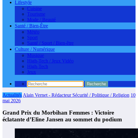
Lifestyle
Cuisine
Tourisme
Mode / Beauté
Santé / Bien-Être
Météo
Sport
Santé / Sport / Bien-être
Culture / Numérique
Musique
High-Tech / Jeux Vidéo
High-Tech
Jeux
Actualités
Alain Vernet - Rédacteur Sécurité / Politique / Religion
10
mai 2026
Grand Prix du Morbihan Femmes : Victoire
éclatante d’Eline Jansen au sommet du podium