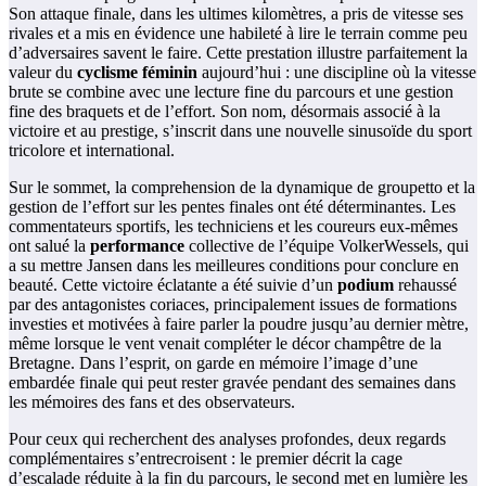
Son attaque finale, dans les ultimes kilomètres, a pris de vitesse ses
rivales et a mis en évidence une habileté à lire le terrain comme peu
d’adversaires savent le faire. Cette prestation illustre parfaitement la
valeur du
cyclisme féminin
aujourd’hui : une discipline où la vitesse
brute se combine avec une lecture fine du parcours et une gestion
fine des braquets et de l’effort. Son nom, désormais associé à la
victoire et au prestige, s’inscrit dans une nouvelle sinusoïde du sport
tricolore et international.
Sur le sommet, la comprehension de la dynamique de groupetto et la
gestion de l’effort sur les pentes finales ont été déterminantes. Les
commentateurs sportifs, les techniciens et les coureurs eux‑mêmes
ont salué la
performance
collective de l’équipe VolkerWessels, qui
a su mettre Jansen dans les meilleures conditions pour conclure en
beauté. Cette victoire éclatante a été suivie d’un
podium
rehaussé
par des antagonistes coriaces, principalement issues de formations
investies et motivées à faire parler la poudre jusqu’au dernier mètre,
même lorsque le vent venait compléter le décor champêtre de la
Bretagne. Dans l’esprit, on garde en mémoire l’image d’une
embardée finale qui peut rester gravée pendant des semaines dans
les mémoires des fans et des observateurs.
Pour ceux qui recherchent des analyses profondes, deux regards
complémentaires s’entrecroisent : le premier décrit la cage
d’escalade réduite à la fin du parcours, le second met en lumière les