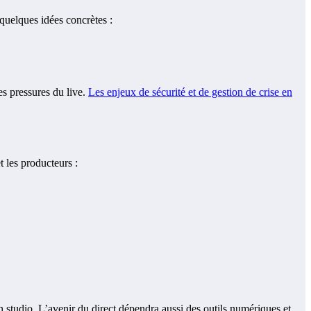
 quelques idées concrètes :
es pressures du live.
Les enjeux de sécurité et de gestion de crise en
t les producteurs :
en studio. L’avenir du direct dépendra aussi des outils numériques et