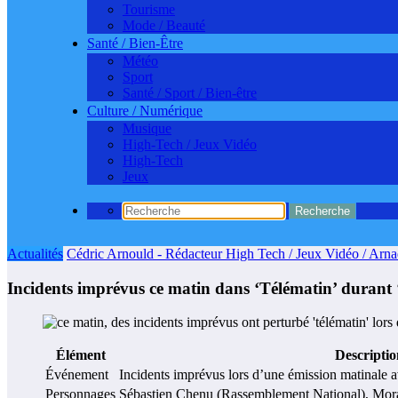
Tourisme
Mode / Beauté
Santé / Bien-Être
Météo
Sport
Santé / Sport / Bien-être
Culture / Numérique
Musique
High-Tech / Jeux Vidéo
High-Tech
Jeux
Actualités
Cédric Arnould - Rédacteur High Tech / Jeux Vidéo / Arn
Incidents imprévus ce matin dans ‘Télématin’ durant
Élément
Descriptio
Événement
Incidents imprévus lors d’une émission matinale av
Personnages
Sébastien Chenu (Rassemblement National), Moran