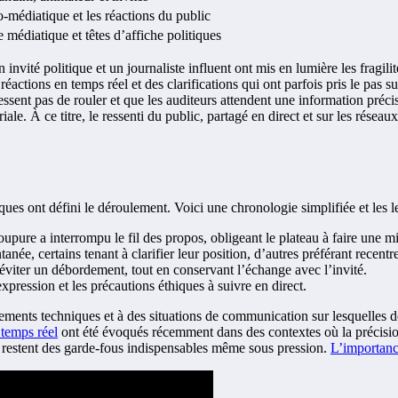
-médiatique et les réactions du public
 médiatique et têtes d’affiche politiques
nvité politique et un journaliste influent ont mis en lumière les fragilit
 réactions en temps réel et des clarifications qui ont parfois pris le pa
sent pas de rouler et que les auditeurs attendent une information précis
ale. À ce titre, le ressenti du public, partagé en direct et sur les rése
s ont défini le déroulement. Voici une chronologie simplifiée et les le
ure a interrompu le fil des propos, obligeant le plateau à faire une mi
anée, certains tenant à clarifier leur position, d’autres préférant recentre
 éviter un débordement, tout en conservant l’échange avec l’invité.
expression et les précautions éthiques à suivre en direct.
ements techniques et à des situations de communication sur lesquelles d
 temps réel
ont été évoqués récemment dans des contextes où la précision e
ect restent des garde-fous indispensables même sous pression.
L’importanc