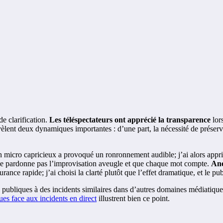
de clarification.
Les téléspectateurs ont apprécié la transparence
lors
èlent deux dynamiques importantes : d’une part, la nécessité de préserver 
 micro capricieux a provoqué un ronronnement audible; j’ai alors appris 
ne pardonne pas l’improvisation aveugle et que chaque mot compte.
Ane
rance rapide; j’ai choisi la clarté plutôt que l’effet dramatique, et le p
s publiques à des incidents similaires dans d’autres domaines médiatiques 
ues face aux incidents en direct
illustrent bien ce point.