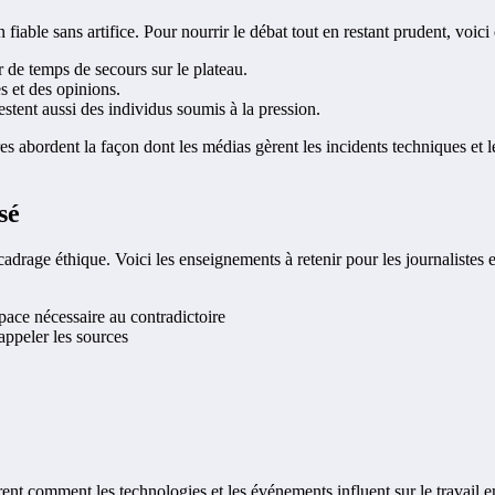
iable sans artifice. Pour nourrir le débat tout en restant prudent, voici
er de temps de secours sur le plateau.
s et des opinions.
stent aussi des individus soumis à la pression.
s abordent la façon dont les médias gèrent les incidents techniques et l
sé
 cadrage éthique. Voici les enseignements à retenir pour les journalistes e
space nécessaire au contradictoire
rappeler les sources
trent comment les technologies et les événements influent sur le travail 