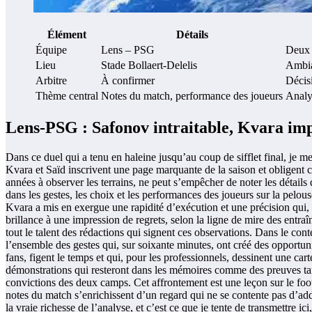
Élément
Détails
Équipe
Lens – PSG
Deux t
Lieu
Stade Bollaert-Delelis
Ambian
Arbitre
À confirmer
Décis
Thème central
Notes du match, performance des joueurs
Analys
Lens-PSG : Safonov intraitable, Kvara impl
Dans ce duel qui a tenu en haleine jusqu’au coup de sifflet final, je me
Kvara et Saïd inscrivent une page marquante de la saison et obligent c
années à observer les terrains, ne peut s’empêcher de noter les détails
dans les gestes, les choix et les performances des joueurs sur la pelou
Kvara a mis en exergue une rapidité d’exécution et une précision qui,
brillance à une impression de regrets, selon la ligne de mire des entraîn
tout le talent des rédactions qui signent ces observations. Dans le con
l’ensemble des gestes qui, sur soixante minutes, ont créé des opportuni
fans, figent le temps et qui, pour les professionnels, dessinent une cart
démonstrations qui resteront dans les mémoires comme des preuves tangib
convictions des deux camps. Cet affrontement est une leçon sur le foot
notes du match s’enrichissent d’un regard qui ne se contente pas d’addit
la vraie richesse de l’analyse, et c’est ce que je tente de transmettre ici