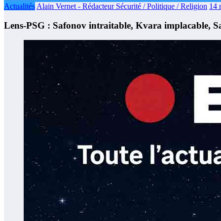
Actualités
Alain Vernet - Rédacteur Sécurité / Politique / Religion
14 
Lens-PSG : Safonov intraitable, Kvara implacable, Sa