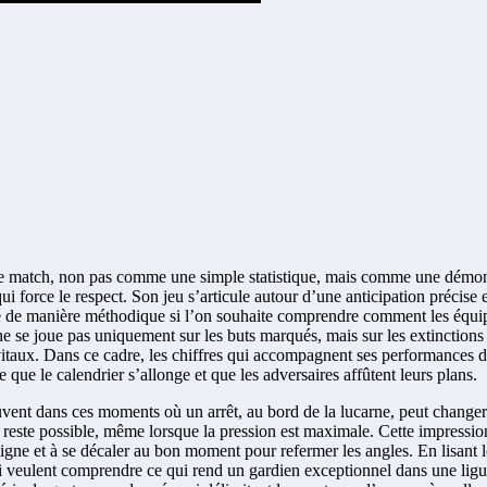
 match, non pas comme une simple statistique, mais comme une démonstra
qui force le respect. Son jeu s’articule autour d’une anticipation précise
servé de manière méthodique si l’on souhaite comprendre comment les éq
 se joue pas uniquement sur les buts marqués, mais sur les extinctions 
taux. Dans ce cadre, les chiffres qui accompagnent ses performances doiv
que le calendrier s’allonge et que les adversaires affûtent leurs plans.
ent dans ces moments où un arrêt, au bord de la lucarne, peut changer 
t reste possible, même lorsque la pression est maximale. Cette impressi
a ligne et à se décaler au bon moment pour refermer les angles. En lisant
qui veulent comprendre ce qui rend un gardien exceptionnel dans une ligue 