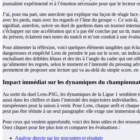
journaliste expérimenté et à l’émotion nécessaire pour que le lecteur o
J’ai, pour ma part, une anecdote qui explique ma façon de réagir face 
avec les pieds, mais avec les regards et l’âme du groupe ». Ce soir-là,
signifiait, autrefois, suivre un duel de gardiens dans un tournoi intern
s’échapper sur une accélération qui n’a pas été conclue par un tir, mai
du présent, éclairent mes notes du match et m’ont conduit à une éval
Pour alimenter la réflexion, voici quelques éléments tangibles qui éclai
dangereuses et empêché Lens de prendre le pas sur le score, un indica
enchaînant des dribbles létaux et des tirs à l’angle du cadre qui ont o
qu’alimenter les regrets, selon le moment et l’intensité du pressing ad
permettent de proposer une lecture qui va au-delà du simple score, en m
Impact immédiat sur les dynamiques du championna
Au sortir du duel Lens-PSG, les dynamiques de la Ligue 1 semblent réaju
aussi dans les chiffres et dans l’intensité des trajectoires individuel
européennes pour la saison à venir. Pour Lens, chaque arrêt et chaque
peut pas être réduite à un seul paragraphe: elle exige une immersion da
Pour ceux qui veulent approfondir, voici des liens utiles et des ressou
Osez cliquer pour lire plus loin et comparer les évaluations :
Analyse directe sur les rencontres et résultats