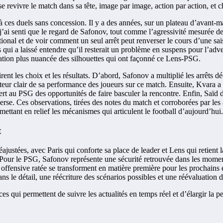
se revivre le match dans sa tête, image par image, action par action, et 
à ces duels sans concession. Il y a des années, sur un plateau d’avant-ma
 j’ai senti que le regard de Safonov, tout comme l’agressivité mesurée d
ational et de voir comment un seul arrêt peut renverser le cours d’une sa
s qui a laissé entendre qu’il resterait un problème en suspens pour l’adv
uation plus nuancée des silhouettes qui ont façonné ce Lens-PSG.
rent les choix et les résultats. D’abord, Safonov a multiplié les arrêts dé
teur clair de sa performance des joueurs sur ce match. Ensuite, Kvara a
ffert au PSG des opportunités de faire basculer la rencontre. Enfin, Saïd
verse. Ces observations, tirées des notes du match et corroborées par les
ettant en relief les mécanismes qui articulent le football d’aujourd’hui.
t
stées, avec Paris qui conforte sa place de leader et Lens qui retient la
les. Pour le PSG, Safonov représente une sécurité retrouvée dans les momen
 offensive ratée se transforment en matière première pour les prochains
ns le détail, une réécriture des scénarios possibles et une réévaluation 
rces qui permettent de suivre les actualités en temps réel et d’élargir la