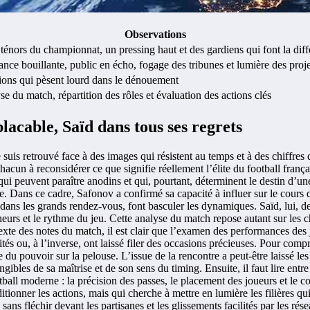
Observations
énors du championnat, un pressing haut et des gardiens qui font la dif
ce bouillante, public en écho, fogage des tribunes et lumière des proj
ions qui pèsent lourd dans le dénouement
e du match, répartition des rôles et évaluation des actions clés
acable, Saïd dans tous ses regrets
 suis retrouvé face à des images qui résistent au temps et à des chiffres
hacun à reconsidérer ce que signifie réellement l’élite du football fran
 qui peuvent paraître anodins et qui, pourtant, déterminent le destin d’un
se. Dans ce cadre, Safonov a confirmé sa capacité à influer sur le cours 
 dans les grands rendez-vous, font basculer les dynamiques. Saïd, lui,
eurs et le rythme du jeu. Cette analyse du match repose autant sur les chi
texte des notes du match, il est clair que l’examen des performances des 
tés ou, à l’inverse, ont laissé filer des occasions précieuses. Pour compr
e du pouvoir sur la pelouse. L’issue de la rencontre a peut-être laissé le
les de sa maîtrise et de son sens du timing. Ensuite, il faut lire entre
ball moderne : la précision des passes, le placement des joueurs et le c
ionner les actions, mais qui cherche à mettre en lumière les filières qui 
, sans fléchir devant les partisanes et les glissements facilités par les ré