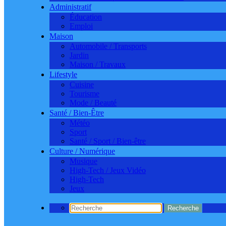
Administratif
Éducation
Emploi
Maison
Automobile / Transports
Jardin
Maison / Travaux
Lifestyle
Cuisine
Tourisme
Mode / Beauté
Santé / Bien-Être
Météo
Sport
Santé / Sport / Bien-être
Culture / Numérique
Musique
High-Tech / Jeux Vidéo
High-Tech
Jeux