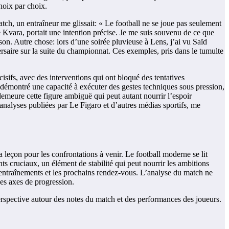
choix par choix.
tch, un entraîneur me glissait: « Le football ne se joue pas seulement
e Kvara, portait une intention précise. Je me suis souvenu de ce que
ison. Autre chose: lors d’une soirée pluvieuse à Lens, j’ai vu Saïd
ersaire sur la suite du championnat. Ces exemples, pris dans le tumulte
cisifs, avec des interventions qui ont bloqué des tentatives
 démontré une capacité à exécuter des gestes techniques sous pression,
 demeure cette figure ambiguë qui peut autant nourrir l’espoir
 analyses publiées par Le Figaro et d’autres médias sportifs, me
 leçon pour les confrontations à venir. Le football moderne se lit
ts cruciaux, un élément de stabilité qui peut nourrir les ambitions
 entraînements et les prochains rendez-vous. L’analyse du match ne
des axes de progression.
 perspective autour des notes du match et des performances des joueurs.