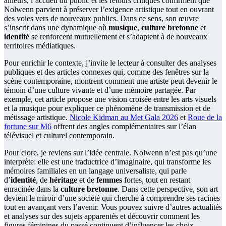
ailleurs, l’accueil du public et les retours critiques confirment que
Nolwenn parvient à préserver l’exigence artistique tout en ouvrant
des voies vers de nouveaux publics. Dans ce sens, son œuvre
s’inscrit dans une dynamique où
musique
,
culture bretonne
et
identité
se renforcent mutuellement et s’adaptent à de nouveaux
territoires médiatiques.
Pour enrichir le contexte, j’invite le lecteur à consulter des analyses
publiques et des articles connexes qui, comme des fenêtres sur la
scène contemporaine, montrent comment une artiste peut devenir le
témoin d’une culture vivante et d’une mémoire partagée. Par
exemple, cet article propose une vision croisée entre les arts visuels
et la musique pour expliquer ce phénomène de transmission et de
métissage artistique.
Nicole Kidman au Met Gala 2026
et
Roue de la
fortune sur M6
offrent des angles complémentaires sur l’élan
télévisuel et culturel contemporain.
Pour clore, je reviens sur l’idée centrale. Nolwenn n’est pas qu’une
interprète: elle est une traductrice d’imaginaire, qui transforme les
mémoires familiales en un langage universaliste, qui parle
d’
identité
, de
héritage
et de
femmes
fortes, tout en restant
enracinée dans la
culture bretonne
. Dans cette perspective, son art
devient le miroir d’une société qui cherche à comprendre ses racines
tout en avançant vers l’avenir. Vous pouvez suivre d’autres actualités
et analyses sur des sujets apparentés et découvrir comment les
figures féminines du passé continuent d’influencer les choix