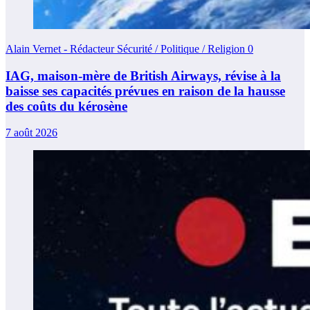
Alain Vernet - Rédacteur Sécurité / Politique / Religion
0
IAG, maison-mère de British Airways, révise à la
baisse ses capacités prévues en raison de la hausse
des coûts du kérosène
7 août 2026