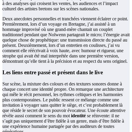
à des analyses qui croisent les ventes, les audiences et l’impact
culturel des artistes bretons sur les scènes nationales.
Deux anecdotes personnelles et tranchées viennent éclairer ce point.
Premièrement, lors d’un voyage en Bretagne, j’ai assisté à un
hommage improvisé où une grand-mère chantait un couplet
traditionnel pendant que Nolwenn partageait le micro; l’énergie avait
quelque chose de prophétique: une transmission directe du passé au
présent. Deuxièmement, lors d’un entretien en coulisses, j’ai vu
comment elle réécrivait à voix haute, avec humour et rigueur, une
strophe qui avait été mal interprétée dans une première version,
démontrant qu’elle tient à la précision et au respect du sens originel.
Les liens entre passé et présent dans le live
Sur scène, la mixture des colours et des textures sonores donne à
chaque concert une identité propre. On remarque une architecture
qui mêle le récit personnel, les rythmes celtiques et les harmonies
plus contemporaines. Le public ressent ce mélange comme une
invitation à voyager sans quitter le siège, et c’est probablement là
que réside le secret de son pouvoir évocateur. Une écoute attentive
révèle aussi comment le sens du mot
identité
se réinvente: il ne
s’agit pas uniquement d’être fidèle à un genre, mais d’être fidèle à
une expérience humaine partagée par des auditeurs de toutes
générations.