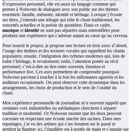
d’expression personnel, elle est aussi un langage commun qui
permet à Nolwenn de dialoguer avec son public sur des thèmes
essentiels: famille, mémoire, identité et héritage. Lorsque j’écoute
ses titres, j’entends une trilogie qui relie le chant traditionnel, les
sonorités actuelles et la poésie du quotidien. Dans ce cadre,
musique
et
identité
ne sont pas séparées mais entremêlées pour
produire une expérience qui s’adresse autant au cœur qu’au cerveau.
Pour nourrir le propos, je propose une lecture en trois axes: d’abord,
l’usage des timbres et des textures vocales qui rappellent les chants
populaires; ensuite, l’intégration des rythmes modernes qui, loin de
trahir l’héritage, le revalorisent; enfin, l’attention portée au récit
personnel, c’est-à-dire au lien entre souvenir, émotion et
performance live. Ces axes permettent de comprendre pourquoi
Nolwenn parvient à toucher à la fois les mélomanes aguerris et les
auditeurs occasionnels. On peut observer cette dynamique dans les
arrangements, les choix de production et le sens de l’oralité du
chant.
Mon expérience personnelle de journaliste m’a souvent rappelé que
certaines voix industrielles ou médiatiques cherchent à séparer
tradition et modernité. Or Nolwenn montre que les deux peuvent
coexister en respectant une écoute sincère des racines. Dans mes
reportages, j’ai vu des artistes qui s’arc-boutent sur le passé et
perdent la flamme; ici, l’équilibre est à portée de main et s’appuie sur