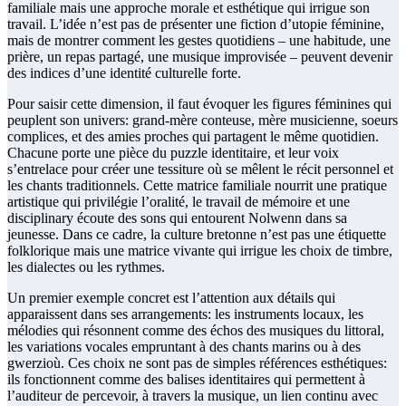
familiale mais une approche morale et esthétique qui irrigue son
travail. L’idée n’est pas de présenter une fiction d’utopie féminine,
mais de montrer comment les gestes quotidiens – une habitude, une
prière, un repas partagé, une musique improvisée – peuvent devenir
des indices d’une identité culturelle forte.
Pour saisir cette dimension, il faut évoquer les figures féminines qui
peuplent son univers: grand-mère conteuse, mère musicienne, soeurs
complices, et des amies proches qui partagent le même quotidien.
Chacune porte une pièce du puzzle identitaire, et leur voix
s’entrelace pour créer une tessiture où se mêlent le récit personnel et
les chants traditionnels. Cette matrice familiale nourrit une pratique
artistique qui privilégie l’oralité, le travail de mémoire et une
disciplinary écoute des sons qui entourent Nolwenn dans sa
jeunesse. Dans ce cadre, la culture bretonne n’est pas une étiquette
folklorique mais une matrice vivante qui irrigue les choix de timbre,
les dialectes ou les rythmes.
Un premier exemple concret est l’attention aux détails qui
apparaissent dans ses arrangements: les instruments locaux, les
mélodies qui résonnent comme des échos des musiques du littoral,
les variations vocales empruntant à des chants marins ou à des
gwerzioù. Ces choix ne sont pas de simples références esthétiques:
ils fonctionnent comme des balises identitaires qui permettent à
l’auditeur de percevoir, à travers la musique, un lien continu avec