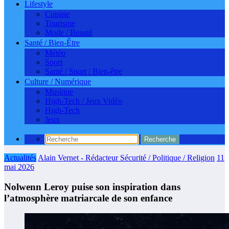
Lifestyle
Cuisine
Tourisme
Mode / Beauté
Santé / Bien-Être
Météo
Sport
Santé / Sport / Bien-être
Culture / Numérique
Musique
High-Tech / Jeux Vidéo
High-Tech
Jeux
Actualités
Alain Vernet - Rédacteur Sécurité / Politique / Religion
11
mai 2026
Nolwenn Leroy puise son inspiration dans
l’atmosphère matriarcale de son enfance