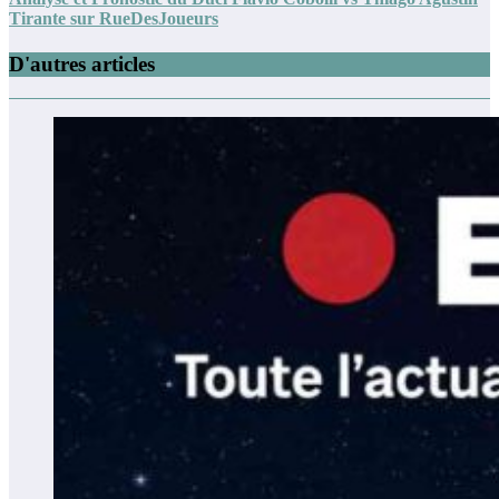
Tirante sur RueDesJoueurs
D'autres articles