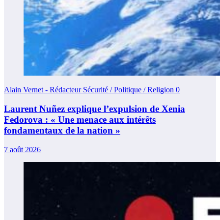
Alain Vernet - Rédacteur Sécurité / Politique / Religion
0
Laurent Nuñez explique l’expulsion de Xenia
Fedorova : « Une menace aux intérêts
fondamentaux de la nation »
7 août 2026