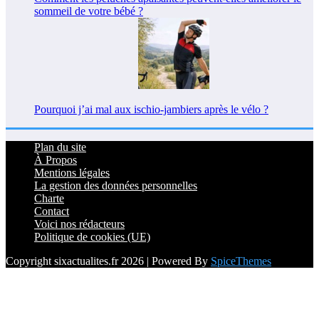
sommeil de votre bébé ?
Pourquoi j’ai mal aux ischio-jambiers après le vélo ?
Plan du site
À Propos
Mentions légales
La gestion des données personnelles
Charte
Contact
Voici nos rédacteurs
Politique de cookies (UE)
Copyright sixactualites.fr 2026 | Powered By
SpiceThemes