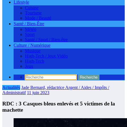
Lifestyle
Cuisine
Tourisme
Mode / Beauté
Santé / Bien-Être
Météo
Sport
Santé / Sport / Bien-être
Culture / Numérique
Musique
High-Tech / Jeux Vidéo
High-Tech
Jeux
Actualités
Jade Bernard, rédactrice Argent / Aides / Impôts /
Administratif
11 juin 2023
RDC : 3 Casques bleus enlevés et 5 victimes de la
machette