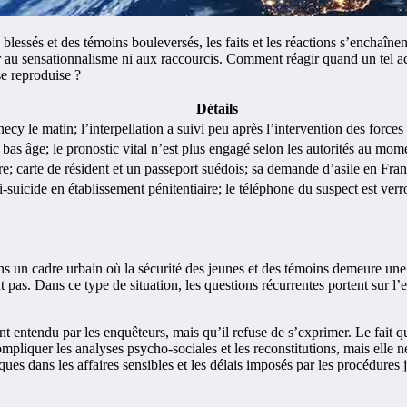
essés et des témoins bouleversés, les faits et les réactions s’enchaînent.
der au sensationnalisme ni aux raccourcis. Comment réagir quand un tel a
se reproduise ?
Détails
cy le matin; l’interpellation a suivi peu après l’intervention des forces
 bas âge; le pronostic vital n’est plus engagé selon les autorités au mom
re; carte de résident et un passeport suédois; sa demande d’asile en Fran
-suicide en établissement pénitentiaire; le téléphone du suspect est verr
s un cadre urbain où la sécurité des jeunes et des témoins demeure une p
pas. Dans ce type de situation, les questions récurrentes portent sur l’ef
 entendu par les enquêteurs, mais qu’il refuse de s’exprimer. Le fait que
 compliquer les analyses psycho-sociales et les reconstitutions, mais ell
ques dans les affaires sensibles et les délais imposés par les procédures 