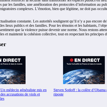
 comment renforcer la sécurité sans transformer les espaces publics en li
 par les familles, une amélioration des protocoles d’information au publi
igratoires complexes. L’émotion, bien que légitime, ne doit pas occulte
’actualisation constante. Les autorités soulignent qu’il n’y a pas encore 
des lieux publics et des familles. Pour les témoins et les habitants, l’obj
sentiment que la violence puisse devenir une norme. Nous restons attentifs
 et maintenir la cohésion collective, tout en respectant les principes de
ser
n médecin généraliste mis en
Steven Sotloff : la colère d’Obama 
des accusations de viols et
riposte
les