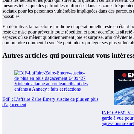
Dans les heures et les jours qui suivent, la question centrale restera:
mesures telles que des patrouilles renforcées dans les zones fréquentées
sociaux pour les personnes vulnérables impliquées dans des parcours m
possibles.
En définitive, la trajectoire juridique et opérationnelle reste en état d
reste de mise pour prévenir toute répétition et pour accroître la
sûreté
espaces où se mêlent quotidiennement joie et surprise, afin d’éviter le 
comprendre comment la société peut mieux protéger ses plus vulnérables
Autres articles qui pourraient vous intéres
EdF : L’affaire Zaïre-Emery suscite de plus en plus
d’agacement
INFO BFMTV : U
garde à vue pour 
agressions sexuel