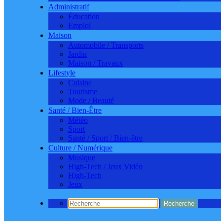
Administratif
Éducation
Emploi
Maison
Automobile / Transports
Jardin
Maison / Travaux
Lifestyle
Cuisine
Tourisme
Mode / Beauté
Santé / Bien-Être
Météo
Sport
Santé / Sport / Bien-être
Culture / Numérique
Musique
High-Tech / Jeux Vidéo
High-Tech
Jeux