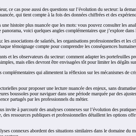
eur, ce cas pose aussi des questions sur l’évolution du secteur: la dema
ncée, qui tient compte à la fois des données chiffrées et des expérience
fois une histoire plus nuancée que les mots: vous pouvez consulter les anal
 le panorama, voici quelques angles complémentaires que j’explore dans 
u: les associations de salariés, les organisations professionnelles et les c
, chaque témoignage compte pour comprendre les conséquences humaines
igeants et les observateurs du secteur: comment adapter les portefeuilles
imples, mais elles devront être envisagées tôt pour limiter les dégâts sur
s complémentaires qui alimentent la réflexion sur les mécanismes de crise
ectorielles pour proposer une lecture nuancée des enjeux, sans dramatis
lleures boussoles pour naviguer dans une période marquée par des ajustem
rience partagés par les professionnels du métier.
vous invite à parcourir des analyses connexes sur l’évolution des prati
e, des ressources publiques et professionnelles détaillent les options offe
 analyses connexes abordent des situations similaires dans le domaine du m