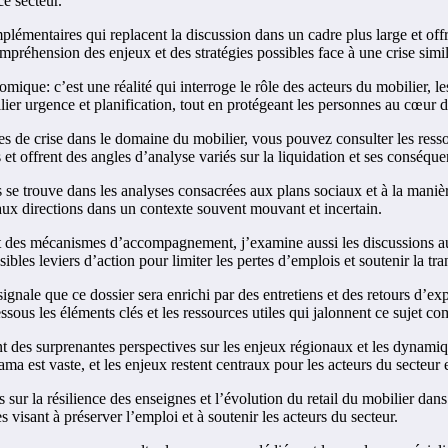
e secteur.
mplémentaires qui replacent la discussion dans un cadre plus large et of
préhension des enjeux et des stratégies possibles face à une crise simil
mique: c’est une réalité qui interroge le rôle des acteurs du mobilier, l
ier urgence et planification, tout en protégeant les personnes au cœur de
mes de crise dans le domaine du mobilier, vous pouvez consulter les resso
 et offrent des angles d’analyse variés sur la liquidation et ses conséque
se trouve dans les analyses consacrées aux plans sociaux et à la manière 
t aux directions dans un contexte souvent mouvant et incertain.
des mécanismes d’accompagnement, j’examine aussi les discussions aut
bles leviers d’action pour limiter les pertes d’emplois et soutenir la tra
 signale que ce dossier sera enrichi par des entretiens et des retours d’ex
ssous les éléments clés et les ressources utiles qui jalonnent ce sujet c
t des surprenantes perspectives sur les enjeux régionaux et les dynamiqu
a est vaste, et les enjeux restent centraux pour les acteurs du secteur et
s sur la résilience des enseignes et l’évolution du retail du mobilier dan
es visant à préserver l’emploi et à soutenir les acteurs du secteur.