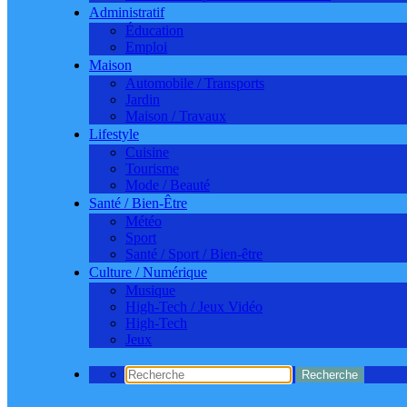
Administratif
Éducation
Emploi
Maison
Automobile / Transports
Jardin
Maison / Travaux
Lifestyle
Cuisine
Tourisme
Mode / Beauté
Santé / Bien-Être
Météo
Sport
Santé / Sport / Bien-être
Culture / Numérique
Musique
High-Tech / Jeux Vidéo
High-Tech
Jeux