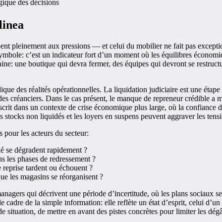
gique des décisions
linea
ent pleinement aux pressions — et celui du mobilier ne fait pas except
ymbole: c’est un indicateur fort d’un moment où les équilibres économiq
aine: une boutique qui devra fermer, des équipes qui devront se restruct
que des réalités opérationnelles. La liquidation judiciaire est une étape 
ts des créanciers. Dans le cas présent, le manque de repreneur crédible
nscrit dans un contexte de crise économique plus large, où la confiance
 stocks non liquidés et les loyers en suspens peuvent aggraver les tensi
s pour les acteurs du secteur:
é se dégradent rapidement ?
ans les phases de redressement ?
de reprise tardent ou échouent ?
sque les magasins se réorganisent ?
e managers qui décrivent une période d’incertitude, où les plans sociaux
 le cadre de la simple information: elle reflète un état d’esprit, celui d’
de situation, de mettre en avant des pistes concrètes pour limiter les dégâ