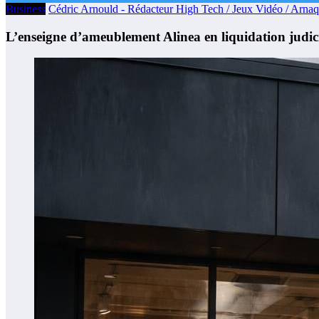
Business
Cédric Arnould - Rédacteur High Tech / Jeux Vidéo / Arna
L’enseigne d’ameublement Alinea en liquidation judic