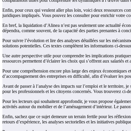
comparaisons utiles pour comprendre les dynamiques à l’œuvre dans c
Enfin, pour ceux qui veulent aller plus loin, voici deux ressources co
juridiques impliqués. Vous pouvez les consulter pour enrichir votre com
En bref, la liquidation d’Alinea n’est pas seulement une actualité écono
dépendra, comme souvent, de la capacité des parties prenantes à concil
Pour suivre l’évolution et lire des analyses détaillées sur les mécanis
solutions potentielles. Ces textes complètent les informations ci-dessus
Une autre perspective utile pour comprendre les implications pratiques 
ressources permettent d’éclairer les choix qui s’offrent aux salariés e
Pour une compréhension encore plus large des enjeux économiques et 
d’accompagnement des entreprises en difficulté, afin d’évaluer les possi
Avant de passer à l’analyse des impacts sur l’emploi et le territoire, je
pour les professionnels et les citoyens concernés. Vous trouverez ci-de
Pour les lecteurs qui souhaitent approfondir, je vous propose égalemen
activités autour du mobilier et de l’aménagement d’intérieur. Le panoram
Enfin, sachez que ce sujet demeure un terrain fertile pour les réflexion
retours d’expérience, les analyses sectorielles et les initiatives publiqu