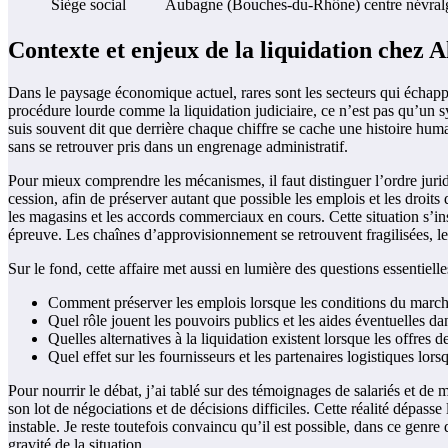
Siège social
Aubagne (Bouches-du-Rhône)
centre névral
Contexte et enjeux de la liquidation chez A
Dans le paysage économique actuel, rares sont les secteurs qui échapp
procédure lourde comme la liquidation judiciaire, ce n’est pas qu’un s
suis souvent dit que derrière chaque chiffre se cache une histoire hum
sans se retrouver pris dans un engrenage administratif.
Pour mieux comprendre les mécanismes, il faut distinguer l’ordre juridi
cession, afin de préserver autant que possible les emplois et les droi
les magasins et les accords commerciaux en cours. Cette situation s’i
épreuve. Les chaînes d’approvisionnement se retrouvent fragilisées, les
Sur le fond, cette affaire met aussi en lumière des questions essentielle
Comment préserver les emplois lorsque les conditions du march
Quel rôle jouent les pouvoirs publics et les aides éventuelles d
Quelles alternatives à la liquidation existent lorsque les offres 
Quel effet sur les fournisseurs et les partenaires logistiques lor
Pour nourrir le débat, j’ai tablé sur des témoignages de salariés et d
son lot de négociations et de décisions difficiles. Cette réalité dépasse
instable. Je reste toutefois convaincu qu’il est possible, dans ce genre 
gravité de la situation.