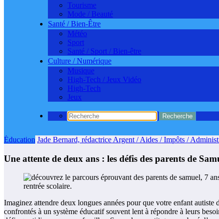
Tourisme
Mode / Beauté
Santé / Bien-Être
Météo
Sport
Santé / Sport / Bien-être
Culture / Numérique
Musique
High-Tech / Jeux Vidéo
High-Tech
Jeux
Éducation
Jade Bernard, rédactrice Argent / Aides / Impôts / Administr
Une attente de deux ans : les défis des parents de Samue
Imaginez attendre deux longues années pour que votre enfant autiste d
confrontés à un système éducatif souvent lent à répondre à leurs besoi