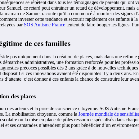
onséquences se répètent dans tous les témoignages de parents qui ont vécu
Pour Samuel, ce retard peut entraîner un retard de développement, mais 
f : la maman de Samuel raconte qu’il a commencé à montrer des signes d’a
 comment inverser cette tendance et secourir rapidement ces enfants à la
relayées par
SOS Autisme France
tentent de faire bouger les lignes. Par
égitime de ces familles
éside pas uniquement dans la création de places, mais dans une refonte 
es démarches administratives, une formation renforcée pour les professio
s diagnostics précoces possibles dès 2 ans grâce à de nouvelles techniqu
l dispositif si ces innovations avaient été disponibles il y a deux ans. E
ans d’attente, c’est donner à ces enfants la chance de construire leur av
tion des places
tion des acteurs et la prise de conscience citoyenne. SOS Autisme France,
bles. La mobilisation citoyenne, comme la
Journée mondiale de sensibilis
on scolaire ou la mise en place de pôles ressource spécialisés dans cha
uel et ses camarades n’attendent plus pour bénéficier d’un environnemen