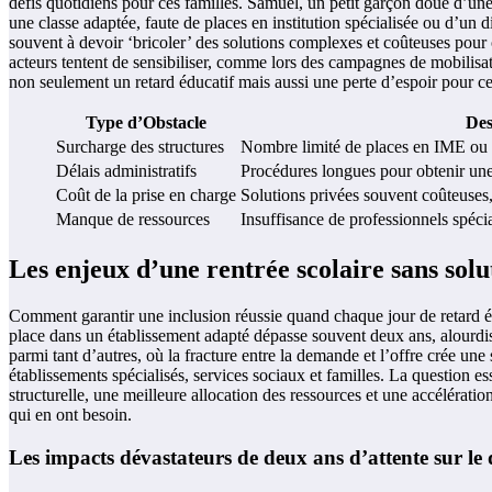
défis quotidiens pour ces familles. Samuel, un petit garçon doué d’u
une classe adaptée, faute de places en institution spécialisée ou d’un d
souvent à devoir ‘bricoler’ des solutions complexes et coûteuses pour 
acteurs tentent de sensibiliser, comme lors des campagnes de mobilisat
non seulement un retard éducatif mais aussi une perte d’espoir pour c
Type d’Obstacle
Des
Surcharge des structures
Nombre limité de places en IME ou cl
Délais administratifs
Procédures longues pour obtenir une
Coût de la prise en charge
Solutions privées souvent coûteuses, 
Manque de ressources
Insuffisance de professionnels spécia
Les enjeux d’une rentrée scolaire sans sol
Comment garantir une inclusion réussie quand chaque jour de retard éro
place dans un établissement adapté dépasse souvent deux ans, alourdiss
parmi tant d’autres, où la fracture entre la demande et l’offre crée un
établissements spécialisés, services sociaux et familles. La question 
structurelle, une meilleure allocation des ressources et une accélérat
qui en ont besoin.
Les impacts dévastateurs de deux ans d’attente sur l