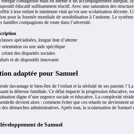
ne énergie contagieuse mais en attente d’un accompagnement adéquat, sy
ispositif éducatif suffisamment réactif. Avec une saturation des structure
offrir à leur enfant le minimum vital qu’est une scolarisation décente. U
ion pour la Journée mondiale de sensibilisation à l’autisme. Le système 
es familles compagnons de route dans l’adversité.
cription
asses spécialisées, longue liste d’attente
 orientation ou une aide spécifique
créant des disparités sociales
lisés et de dispositifs innovants
ution adaptée pour Samuel
de davantage le bien-être de l’enfant et la sérénité de ses parents ? La
ant la détresse familiale. Ce délai impacte la progression éducative, so
e situation digne d’une urgence sociale et éducative. La complexité réside
essentielle devient alors : comment éviter que ces retards ne deviennent
ion des démarches administratives. Aprés tout, la scolarisation de Samue
e développement de Samuel