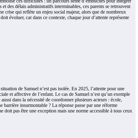
mbolise ces difficultés : un parcours semé d’embûches pour intégrer
s et des délais administratifs interminables, ces parents se retrouvent
ne crise qui reflète un enjeu social majeur, alors que de nombreux
doit évoluer, car dans ce contexte, chaque jour d’attente représente
 situation de Samuel n’est pas isolée. En 2025, l’attente pour une
ciale et affective de l’enfant. Le cas de Samuel n’est qu’un exemple
 aussi dans la nécessité de coordonner plusieurs acteurs : école,
 une barrière insurmontable ? La réponse passe par une réforme
l ne doit pas être une exception mais une norme accessible à tous ceux