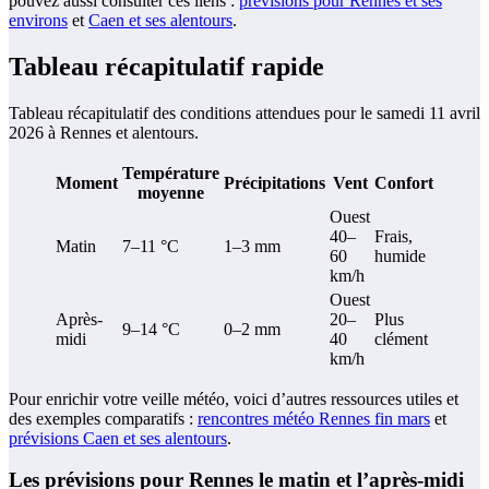
pouvez aussi consulter ces liens :
prévisions pour Rennes et ses
environs
et
Caen et ses alentours
.
Tableau récapitulatif rapide
Tableau récapitulatif des conditions attendues pour le samedi 11 avril
2026 à Rennes et alentours.
Température
Moment
Précipitations
Vent
Confort
moyenne
Ouest
40–
Frais,
Matin
7–11 °C
1–3 mm
60
humide
km/h
Ouest
Après-
20–
Plus
9–14 °C
0–2 mm
midi
40
clément
km/h
Pour enrichir votre veille météo, voici d’autres ressources utiles et
des exemples comparatifs :
rencontres météo Rennes fin mars
et
prévisions Caen et ses alentours
.
Les prévisions pour Rennes le matin et l’après-midi