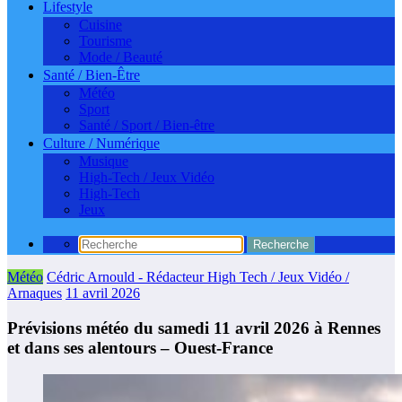
Lifestyle
Cuisine
Tourisme
Mode / Beauté
Santé / Bien-Être
Météo
Sport
Santé / Sport / Bien-être
Culture / Numérique
Musique
High-Tech / Jeux Vidéo
High-Tech
Jeux
Météo
Cédric Arnould - Rédacteur High Tech / Jeux Vidéo /
Arnaques
11 avril 2026
Prévisions météo du samedi 11 avril 2026 à Rennes
et dans ses alentours – Ouest-France