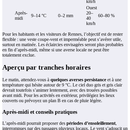
km/h
Ouest
Après-
20–
9–14 °C
0–2 mm
60–80 %
midi
40
km/h
Pour les habitants et les visiteurs de Rennes, l’objectif est de rester
flexible : une veste coupe-vent et imperméable peut s’avérer utile,
surtout en matinée. Les éclaircies envisagées seront plus probables
en fin d’après-midi, même si une averse locale ne peut être
totalement exclue.
Aperçu par tranches horaires
Le matin, attendez-vous à
quelques averses persistance
et à une
température qui hésite autour de 9 °C. Le ciel duo gris et gris clair
devrait toutefois s’animer lentement, avec des trouées possibles
avant midi. Pour les activités en extérieur, privilégiez les lieux
couverts ou prévoyez un plan B en cas de pluie légère.
Après-midi et conseils pratiques
L’après-midi pourrait proposer des
périodes d’ensoleillement
,
interrompues par des passages pluvieux locaux. Le vent s’adoucit un