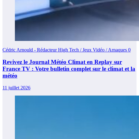
Cédric Arnould - Rédacteur High Tech / Jeux Vidéo / Arnaques
0
Revivez le Journal Météo Climat en Replay sur
France TV : Votre bulletin complet sur le climat et la
météo
11 juillet 2026