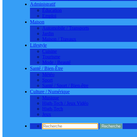
Administratif
Éducation
Emploi
Maison
Automobile / Transports
Jardin
Maison / Travaux
Lifestyle
Cuisine
Tourisme
Mode / Beauté
Santé / Bien-Être
Météo
Sport
Santé / Sport / Bien-être
Culture / Numérique
Musique
High-Tech / Jeux Vidéo
High-Tech
Jeux