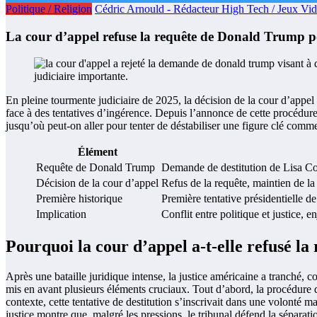
Politique / Religion
Cédric Arnould - Rédacteur High Tech / Jeux Vi
La cour d’appel refuse la requête de Donald Trump p
En pleine tourmente judiciaire de 2025, la décision de la cour d’appel
face à des tentatives d’ingérence. Depuis l’annonce de cette procédure,
jusqu’où peut-on aller pour tenter de déstabiliser une figure clé comme
Élément
Requête de Donald Trump
Demande de destitution de Lisa C
Décision de la cour d’appel
Refus de la requête, maintien de la
Première historique
Première tentative présidentielle 
Implication
Conflit entre politique et justice, 
Pourquoi la cour d’appel a-t-elle refusé l
Après une bataille juridique intense, la justice américaine a tranché, 
mis en avant plusieurs éléments cruciaux. Tout d’abord, la procédure de d
contexte, cette tentative de destitution s’inscrivait dans une volonté m
justice montre que, malgré les pressions, le tribunal défend la séparat