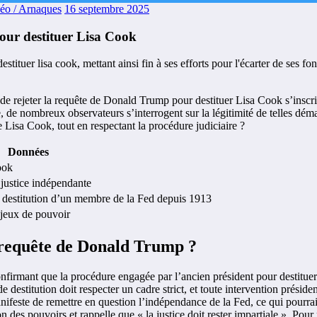
déo / Arnaques
16 septembre 2025
our destituer Lisa Cook
 de rejeter la requête de Donald Trump pour destituer Lisa Cook s’inscr
 de nombreux observateurs s’interrogent sur la légitimité de telles démar
 Lisa Cook, tout en respectant la procédure judiciaire ?
Données
ook
 justice indépendante
de destitution d’un membre de la Fed depuis 1913
enjeux de pouvoir
a requête de Donald Trump ?
confirmant que la procédure engagée par l’ancien président pour destitue
estitution doit respecter un cadre strict, et toute intervention président
anifeste de remettre en question l’indépendance de la Fed, ce qui pourrai
ion des pouvoirs et rappelle que « la justice doit rester impartiale ». P