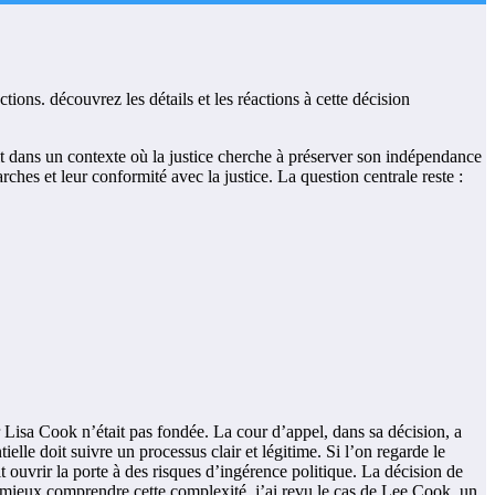
it dans un contexte où la justice cherche à préserver son indépendance
ches et leur conformité avec la justice. La question centrale reste :
r Lisa Cook n’était pas fondée. La cour d’appel, dans sa décision, a
ielle doit suivre un processus clair et légitime. Si l’on regarde le
t ouvrir la porte à des risques d’ingérence politique. La décision de
our mieux comprendre cette complexité, j’ai revu le cas de Lee Cook, un