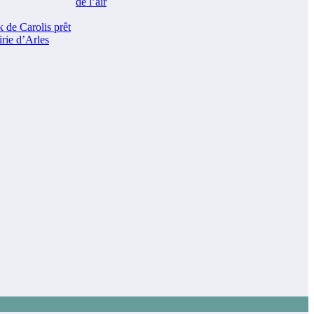
de l’air
k de Carolis prêt
rie d’Arles