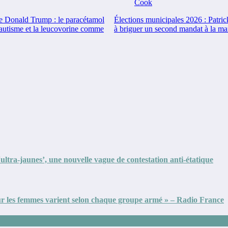
de Donald Trump : le paracétamol
Élections municipales 2026 : Patric
’autisme et la leucovorine comme
à briguer un second mandat à la mai
ultra-jaunes’, une nouvelle vague de contestation anti-étatique
ur les femmes varient selon chaque groupe armé » – Radio France