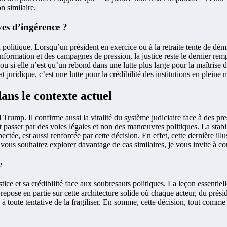
n similaire.
ves d’ingérence ?
 la politique. Lorsqu’un président en exercice ou à la retraite tente de 
nformation et des campagnes de pression, la justice reste le dernier rem
t, ou si elle n’est qu’un rebond dans une lutte plus large pour la maîtris
 juridique, c’est une lutte pour la crédibilité des institutions en pleine 
dans le contexte actuel
Trump. Il confirme aussi la vitalité du système judiciaire face à des pre
oit passer par des voies légales et non des manœuvres politiques. La sta
tée, est aussi renforcée par cette décision. En effet, cette dernière illu
 vous souhaitez explorer davantage de cas similaires, je vous invite à c
e
tice et sa crédibilité face aux soubresauts politiques. La leçon essentie
pose en partie sur cette architecture solide où chaque acteur, du préside
 à toute tentative de la fragiliser. En somme, cette décision, tout comme