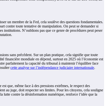
démisser un membre de la Fed, cela soulève des questions fondamentales.
part contre toute tentative de manipulation. On peut se demander si
e des institutions. N’oublions pas que ce genre de procédures peut peser
mutation.
ssions sans précédent. Sur un plan pratique, cela signifie que toute
bilité financière mondiale en dépend, surtout en 2025 où l’économie est
stre parfaitement la capacité du tribunal à maintenir l’équilibre face
onsulter
cette analyse sur l’indépendance judiciaire internationale
.
lle est que, même face à des pressions extrêmes, le respect des
nt au juge, doit respecter ses limites. Pour les citoyens, cela souligne
 la lutte contre la désinformation numérique, renforce l’idée que la