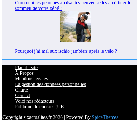
Comment les peluches apaisantes peuvent-elles améliorer le
sommeil de votre bébé ?
Pourquoi j’ai mal aux ischio-jambiers après le vélo ?
Plan du site
À Propos
Mentions légales
La gestion des données personnelles
Charte
Contact
Voici nos rédacteurs
Politique de cookies (UE)
Copyright sixactualites.fr 2026 | Powered By
SpiceThemes