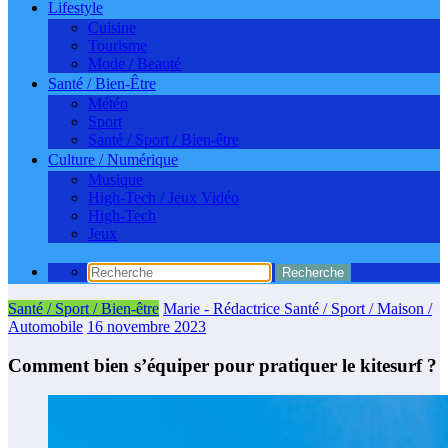
Lifestyle
Cuisine
Tourisme
Mode / Beauté
Santé / Bien-Être
Météo
Sport
Santé / Sport / Bien-être
Culture / Numérique
Musique
High-Tech / Jeux Vidéo
High-Tech
Jeux
Santé / Sport / Bien-être
Marie - Rédactrice Santé / Sport / Maison /
Automobile
16 novembre 2023
Comment bien s’équiper pour pratiquer le kitesurf ?