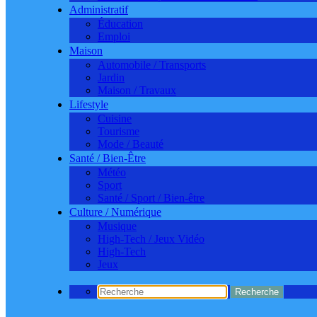
Administratif
Éducation
Emploi
Maison
Automobile / Transports
Jardin
Maison / Travaux
Lifestyle
Cuisine
Tourisme
Mode / Beauté
Santé / Bien-Être
Météo
Sport
Santé / Sport / Bien-être
Culture / Numérique
Musique
High-Tech / Jeux Vidéo
High-Tech
Jeux