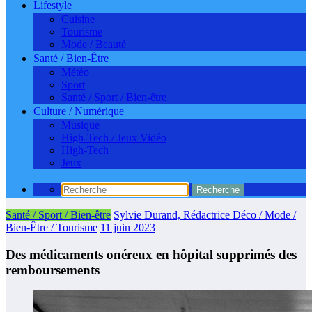
Lifestyle
Cuisine
Tourisme
Mode / Beauté
Santé / Bien-Être
Météo
Sport
Santé / Sport / Bien-être
Culture / Numérique
Musique
High-Tech / Jeux Vidéo
High-Tech
Jeux
Santé / Sport / Bien-être
Sylvie Durand, Rédactrice Déco / Mode /
Bien-Être / Tourisme
11 juin 2023
Des médicaments onéreux en hôpital supprimés des
remboursements