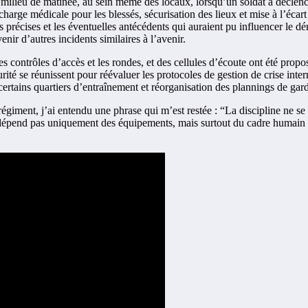
 milieu de matinée, au sein même des locaux, lorsqu’un soldat a déclen
 charge médicale pour les blessés, sécurisation des lieux et mise à l’écar
es précises et les éventuelles antécédents qui auraient pu influencer le 
enir d’autres incidents similaires à l’avenir.
les contrôles d’accès et les rondes, et des cellules d’écoute ont été propo
curité se réunissent pour réévaluer les protocoles de gestion de crise inter
certains quartiers d’entraînement et réorganisation des plannings de gard
régiment, j’ai entendu une phrase qui m’est restée : “La discipline ne 
dépend pas uniquement des équipements, mais surtout du cadre humain et