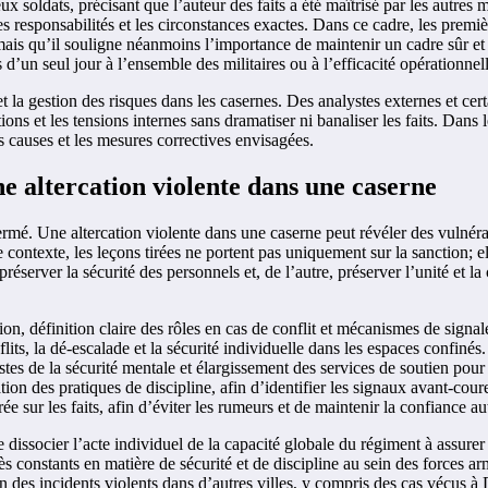
ux soldats, précisant que l’auteur des faits a été maîtrisé par les autres
responsabilités et les circonstances exactes. Dans ce cadre, les première
mais qu’il souligne néanmoins l’importance de maintenir un cadre sûr et
s d’un seul jour à l’ensemble des militaires ou à l’efficacité opérationnell
et la gestion des risques dans les casernes. Des analystes externes et ce
ns et les tensions internes sans dramatiser ni banaliser les faits. Dans le
s causes et les mesures correctives envisagées.
ne altercation violente dans une caserne
 fermé. Une altercation violente dans une caserne peut révéler des vulnérab
ontexte, les leçons tirées ne portent pas uniquement sur la sanction; elle
server la sécurité des personnels et, de l’autre, préserver l’unité et la 
on, définition claire des rôles en cas de conflit et mécanismes de sign
its, la dé-escalade et la sécurité individuelle dans les espaces confinés.
listes de la sécurité mentale et élargissement des services de soutien pour
tion des pratiques de discipline, afin d’identifier les signaux avant-cou
ée sur les faits, afin d’éviter les rumeurs et de maintenir la confiance a
 dissocier l’acte individuel de la capacité globale du régiment à assurer
grès constants en matière de sécurité et de discipline au sein des forces 
n des incidents violents dans d’autres villes, y compris des cas vécus à D