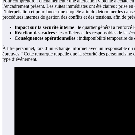
Pour comprendre l’enchaînement : une altercation violente a éclaté en
l’encadrement présent. Les suites immédiates ont été claires : prise en
l’interpellation et pour lancer une enquête afin de déterminer les caus
procédures internes de gestion des conflits et des tensions, afin de prév
Impact sur la sécurité interne
: le quartier général a renforcé 
Réaction des cadres
: les officiers et les responsables de la sé
Conséquences opérationnelles
: indisponibilité temporaire de 
À titre personnel, lors d’un échange informel avec un responsable du 
épreuves.” Cette remarque rappelle que la sécurité des personnels ne 
type d’événement.