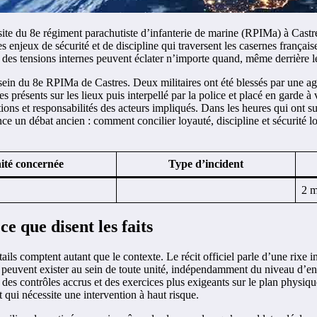
e site du 8e régiment parachutiste d’infanterie de marine (RPIMa) à Castr
les enjeux de sécurité et de discipline qui traversent les casernes françai
es tensions internes peuvent éclater n’importe quand, même derrière le
 sein du 8e RPIMa de Castres. Deux militaires ont été blessés par une agr
es présents sur les lieux puis interpellé par la police et placé en garde à
tions et responsabilités des acteurs impliqués. Dans les heures qui ont s
nce un débat ancien : comment concilier loyauté, discipline et sécurité 
ité concernée
Type d’incident
2 m
e que disent les faits
ails comptent autant que le contexte. Le récit officiel parle d’une rixe
qui peuvent exister au sein de toute unité, indépendamment du niveau d’
es contrôles accrus et des exercices plus exigeants sur le plan physiqu
 qui nécessite une intervention à haut risque.