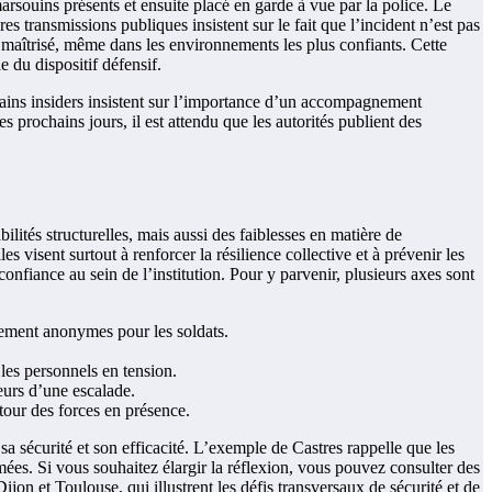
 marsouins présents et ensuite placé en garde à vue par la police. Le
s transmissions publiques insistent sur le fait que l’incident n’est pas
 maîtrisé, même dans les environnements les plus confiants. Cette
e du dispositif défensif.
rtains insiders insistent sur l’importance d’un accompagnement
s prochains jours, il est attendu que les autorités publient des
ilités structurelles, mais aussi des faiblesses en matière de
s visent surtout à renforcer la résilience collective et à prévenir les
confiance au sein de l’institution. Pour y parvenir, plusieurs axes sont
alement anonymes pour les soldats.
 les personnels en tension.
reurs d’une escalade.
utour des forces en présence.
 sa sécurité et son efficacité. L’exemple de Castres rappelle que les
armées. Si vous souhaitez élargir la réflexion, vous pouvez consulter des
ijon et Toulouse, qui illustrent les défis transversaux de sécurité et de