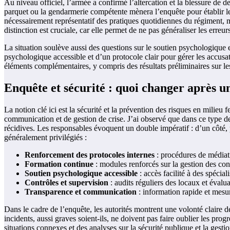
Au niveau officiel, l’armée a confirmé l’altercation et la blessure de de
parquet ou la gendarmerie compétente mènera l’enquête pour établir les 
nécessairement représentatif des pratiques quotidiennes du régiment, 
distinction est cruciale, car elle permet de ne pas généraliser les erreur
La situation soulève aussi des questions sur le soutien psychologique 
psychologique accessible et d’un protocole clair pour gérer les accusatio
éléments complémentaires, y compris des résultats préliminaires sur le
Enquête et sécurité : quoi changer après u
La notion clé ici est la sécurité et la prévention des risques en milieu
communication et de gestion de crise. J’ai observé que dans ce type de c
récidives. Les responsables évoquent un double impératif : d’un côté, pré
généralement privilégiés :
Renforcement des protocoles internes
: procédures de médiati
Formation continue
: modules renforcés sur la gestion des confl
Soutien psychologique accessible
: accès facilité à des spécia
Contrôles et supervision
: audits réguliers des locaux et évalua
Transparence et communication
: information rapide et mesur
Dans le cadre de l’enquête, les autorités montrent une volonté claire de
incidents, aussi graves soient-ils, ne doivent pas faire oublier les pro
situations connexes et des analyses sur la sécurité publique et la gestio