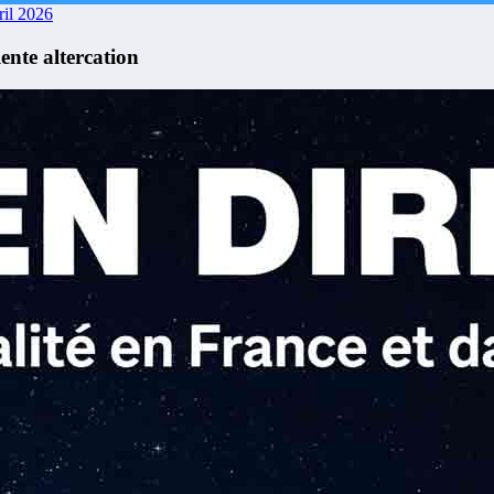
ril 2026
lente altercation