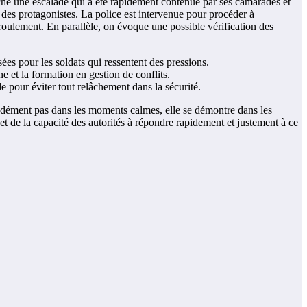
ché une escalade qui a été rapidement contenue par ses camarades et
t des protagonistes. La police est intervenue pour procéder à
déroulement. En parallèle, on évoque une possible vérification des
sées pour les soldats qui ressentent des pressions.
ne et la formation en gestion de conflits.
e pour éviter tout relâchement dans la sécurité.
se dément pas dans les moments calmes, elle se démontre dans les
 de la capacité des autorités à répondre rapidement et justement à ce