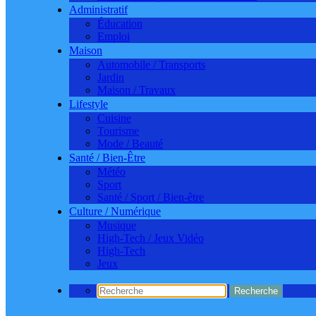
Administratif
Éducation
Emploi
Maison
Automobile / Transports
Jardin
Maison / Travaux
Lifestyle
Cuisine
Tourisme
Mode / Beauté
Santé / Bien-Être
Météo
Sport
Santé / Sport / Bien-être
Culture / Numérique
Musique
High-Tech / Jeux Vidéo
High-Tech
Jeux