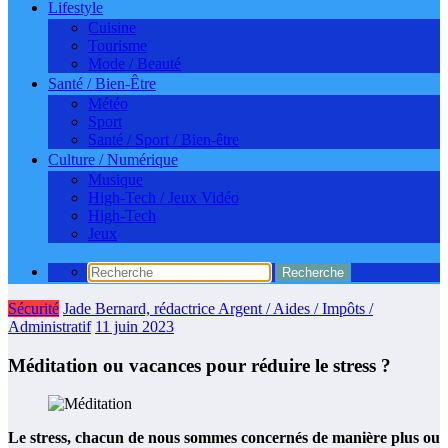
Lifestyle
Cuisine
Tourisme
Mode / Beauté
Santé / Bien-Être
Météo
Sport
Santé / Sport / Bien-être
Culture / Numérique
Musique
High-Tech / Jeux Vidéo
High-Tech
Jeux
Sécurité
Jade Bernard, rédactrice Argent / Aides / Impôts /
Administratif
11 juin 2023
Méditation ou vacances pour réduire le stress ?
Le stress, chacun de nous sommes concernés de manière plus ou