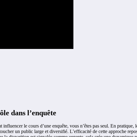
ôle dans l’enquête
fluencer le cours d’une enquête, vous n’êtes pas seul. En pratique, le
oucher un public large et diversifié. L’efficacité de cette approche repose
ue la disparition est signalée comme urgente, cela crée une dynamique parti