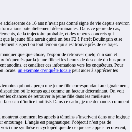
une adolescente de 16 ans n’avait pas donné signe de vie depuis environ
s informations potentiellement déterminantes. Dans ce genre de cas,
ements, de la trajectoire probable, et des repères concrets qui
que la jeune fille aurait quitté un bus F2 à l’arrêt Boulingrin et se
ortement suspect ou tout témoin qui s’est trouvé près de ce trajet.
de manquer quelque chose, l’espoir de retrouver quelqu’un sain et
eux fréquentés par la jeune fille et les heures de descente du bus pour
sent anodins, et canaliser ces informations vers les enquêteurs. Pour
on locale.
un exemple d’enquête locale
peut aider à apprécier les
des témoins qui ont aperçu une jeune fille correspondant au signalement,
e disparition où le temps agit comme un facteur déterminant. On voit
er les chances de retrouver la jeune fille dans les meilleures
aucun faisceau d’indice inutilisé. Dans ce cadre, je me demande: comment
ui montrent comment les appels à témoins s’inscrivent dans une logique
ur entourage. L’angle est pragmatique: l’objectif n’est pas de
it, voici une synthèse encyclopédique de ce que ces appels recouvrent,