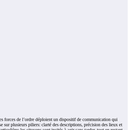
s forces de l’ordre déploient un dispositif de communication qui
 sur plusieurs piliers: clarté des descriptions, précision des lieux et
culière: les citoyens sont incités à agir sans tarder, tout en restant