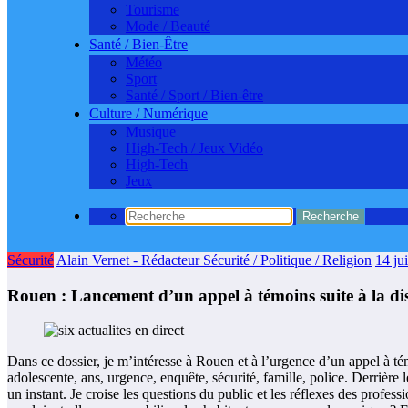
Tourisme
Mode / Beauté
Santé / Bien-Être
Météo
Sport
Santé / Sport / Bien-être
Culture / Numérique
Musique
High-Tech / Jeux Vidéo
High-Tech
Jeux
Sécurité
Alain Vernet - Rédacteur Sécurité / Politique / Religion
14 ju
Rouen : Lancement d’un appel à témoins suite à la di
Dans ce dossier, je m’intéresse à Rouen et à l’urgence d’un appel à té
adolescente, ans, urgence, enquête, sécurité, famille, police. Derrière 
un instant. Je croise les questions du public et les réflexes des prof