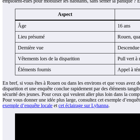
emploient-elles pour mobiliser les habitants, sans semer la panique ? 
Aspect
Âge
16 ans
Lieu présumé
Rouen, quar
Dernière vue
Descendue d
Vêtements lors de la disparition
Pull vert à
Éléments fournis
Appel à tém
En bref, si vous êtes à Rouen ou dans les environs et que vous avez des
disparition et une enquête conclue rapidement par des éléments tangible
sécurité des jeunes. Pour ceux qui veulent aller plus loin dans la comp
Pour vous donner une idée plus large, consultez cet exemple d’enquête l
exemple d’enquête locale
et
cet éclairage sur Lyhanna
.