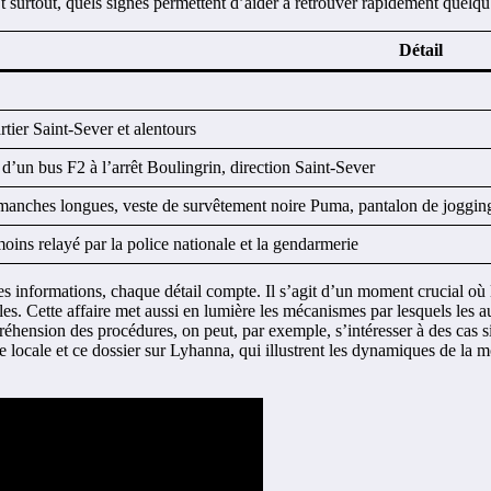
Et surtout, quels signes permettent d’aider à retrouver rapidement quelqu
Détail
tier Saint-Sever et alentours
’un bus F2 à l’arrêt Boulingrin, direction Saint-Sever
 manches longues, veste de survêtement noire Puma, pantalon de jogging
oins relayé par la police nationale et la gendarmerie
 informations, chaque détail compte. Il s’agit d’un moment crucial où l’
s. Cette affaire met aussi en lumière les mécanismes par lesquels les aut
réhension des procédures, on peut, par exemple, s’intéresser à des cas si
ocale et ce dossier sur Lyhanna, qui illustrent les dynamiques de la mob