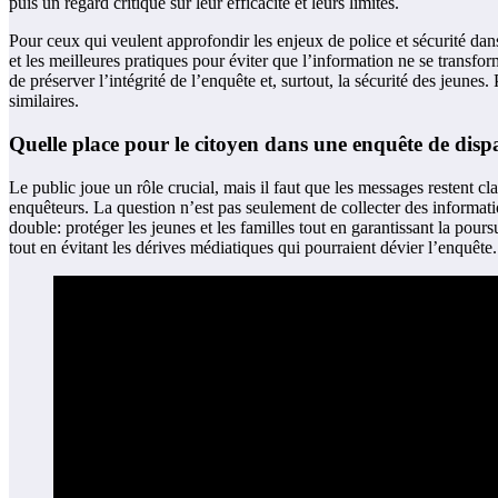
puis un regard critique sur leur efficacité et leurs limites.
Pour ceux qui veulent approfondir les enjeux de police et sécurité dans
et les meilleures pratiques pour éviter que l’information ne se transfo
de préserver l’intégrité de l’enquête et, surtout, la sécurité des jeune
similaires.
Quelle place pour le citoyen dans une enquête de dispa
Le public joue un rôle crucial, mais il faut que les messages restent c
enquêteurs. La question n’est pas seulement de collecter des information
double: protéger les jeunes et les familles tout en garantissant la pour
tout en évitant les dérives médiatiques qui pourraient dévier l’enquête.