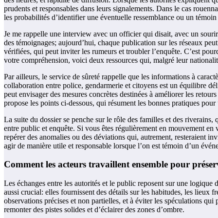
prudents et responsables dans leurs signalements. Dans le cas rouennais
les probabilités d’identifier une éventuelle ressemblance ou un témoin q
Je me rappelle une interview avec un officier qui disait, avec un sour
des témoignages; aujourd’hui, chaque publication sur les réseaux peut 
vérifiées, qui peut inviter les rumeurs et troubler l’enquête. C’est pour
votre compréhension, voici deux ressources qui, malgré leur nationalit
Par ailleurs, le service de sûreté rappelle que les informations à carac
collaboration entre police, gendarmerie et citoyens est un équilibre déli
peut envisager des mesures concrètes destinées à améliorer les retours 
propose les points ci-dessous, qui résument les bonnes pratiques pour u
La suite du dossier se penche sur le rôle des familles et des riverains,
entre public et enquête. Si vous êtes régulièrement en mouvement en vil
repérer des anomalies ou des déviations qui, autrement, resteraient i
agir de manière utile et responsable lorsque l’on est témoin d’un évén
Comment les acteurs travaillent ensemble pour préser
Les échanges entre les autorités et le public reposent sur une logique d
aussi crucial: elles fournissent des détails sur les habitudes, les lieux
observations précises et non partielles, et à éviter les spéculations qu
remonter des pistes solides et d’éclairer des zones d’ombre.