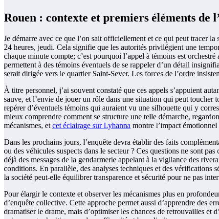
Rouen : contexte et premiers éléments de l
Je démarre avec ce que l’on sait officiellement et ce qui peut tracer 
24 heures, jeudi. Cela signifie que les autorités privilégient une temp
chaque minute compte; c’est pourquoi l’appel à témoins est orchestré av
permettent à des témoins éventuels de se rappeler d’un détail insignifia
serait dirigée vers le quartier Saint-Sever. Les forces de l’ordre insis
À titre personnel, j’ai souvent constaté que ces appels s’appuient auta
sauve, et l’envie de jouer un rôle dans une situation qui peut toucher to
repérer d’éventuels témoins qui auraient vu une silhouette qui y corres
mieux comprendre comment se structure une telle démarche, regardons 
mécanismes, et
cet éclairage sur Lyhanna
montre l’impact émotionnel 
Dans les prochains jours, l’enquête devra établir des faits complémentai
ou des véhicules suspects dans le secteur ? Ces questions ne sont pas 
déjà des messages de la gendarmerie appelant à la vigilance des riverai
conditions. En parallèle, des analyses techniques et des vérifications 
la société peut-elle équilibrer transparence et sécurité pour ne pas inte
Pour élargir le contexte et observer les mécanismes plus en profondeu
d’enquête collective. Cette approche permet aussi d’apprendre des erreur
dramatiser le drame, mais d’optimiser les chances de retrouvailles et d