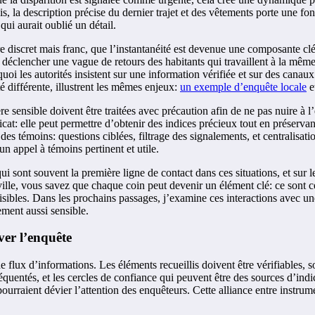
, la description précise du dernier trajet et des vêtements porte une fo
ui aurait oublié un détail.
ire discret mais franc, que l’instantanéité est devenue une composante 
déclencher une vague de retours des habitants qui travaillent à la même 
quoi les autorités insistent sur une information vérifiée et sur des canaux
é différente, illustrent les mêmes enjeux:
un exemple d’enquête locale
e
tère sensible doivent être traitées avec précaution afin de ne pas nuire 
cat: elle peut permettre d’obtenir des indices précieux tout en préservant
des témoins: questions ciblées, filtrage des signalements, et centralisat
n appel à témoins pertinent et utile.
 qui sont souvent la première ligne de contact dans ces situations, et sur
le, vous savez que chaque coin peut devenir un élément clé: ce sont ces 
nvisibles. Dans les prochains passages, j’examine ces interactions avec
ement aussi sensible.
ver l’enquête
e flux d’informations. Les éléments recueillis doivent être vérifiables, s
 fréquentés, et les cercles de confiance qui peuvent être des sources d’indi
i pourraient dévier l’attention des enquêteurs. Cette alliance entre instr