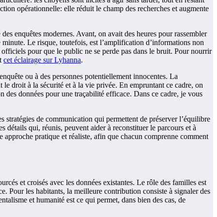
nction opérationnelle: elle réduit le champ des recherches et augmente
clé des enquêtes modernes. Avant, on avait des heures pour rassembler
minute. Le risque, toutefois, est l’amplification d’informations non
 officiels pour que le public ne se perde pas dans le bruit. Pour nourrir
t
cet éclairage sur Lyhanna
.
à l’enquête ou à des personnes potentiellement innocentes. La
 le droit à la sécurité et à la vie privée. En empruntant ce cadre, on
ion des données pour une traçabilité efficace. Dans ce cadre, je vous
 les stratégies de communication qui permettent de préserver l’équilibre
détails qui, réunis, peuvent aider à reconstituer le parcours et à
 une approche pratique et réaliste, afin que chacun comprenne comment
ourcés et croisés avec les données existantes. Le rôle des familles est
ce. Pour les habitants, la meilleure contribution consiste à signaler des
umentalisme et humanité est ce qui permet, dans bien des cas, de