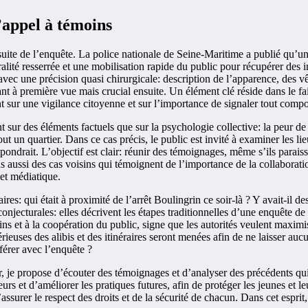
’appel à témoins
la suite de l’enquête. La police nationale de Seine-Maritime a publié qu’
oralité resserrée et une mobilisation rapide du public pour récupérer de
ec une précision quasi chirurgicale: description de l’apparence, des vêt
nt à première vue mais crucial ensuite. Un élément clé réside dans le fait 
tent sur une vigilance citoyenne et sur l’importance de signaler tout comp
nt sur des éléments factuels que sur la psychologie collective: la peur 
ut un quartier. Dans ce cas précis, le public est invité à examiner les li
pondrait. L’objectif est clair: réunir des témoignages, même s’ils parais
aussi des cas voisins qui témoignent de l’importance de la collaborati
et médiatique.
res: qui était à proximité de l’arrêt Boulingrin ce soir-là ? Y avait-il 
conjecturales: elles décrivent les étapes traditionnelles d’une enquête d
ns et à la coopération du public, signe que les autorités veulent maximis
sérieuses des alibis et des itinéraires seront menées afin de ne laisser 
rférer avec l’enquête ?
r, je propose d’écouter des témoignages et d’analyser des précédents q
s et d’améliorer les pratiques futures, afin de protéger les jeunes et le
’assurer le respect des droits et de la sécurité de chacun. Dans cet espr