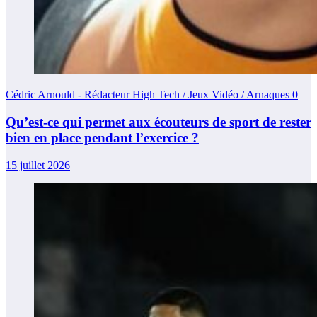
Cédric Arnould - Rédacteur High Tech / Jeux Vidéo / Arnaques
0
Qu’est-ce qui permet aux écouteurs de sport de rester
bien en place pendant l’exercice ?
15 juillet 2026