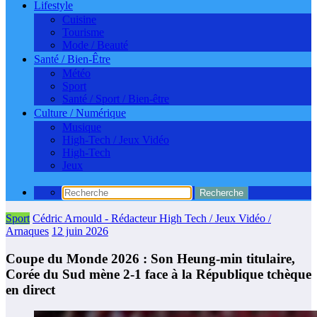
Lifestyle
Cuisine
Tourisme
Mode / Beauté
Santé / Bien-Être
Météo
Sport
Santé / Sport / Bien-être
Culture / Numérique
Musique
High-Tech / Jeux Vidéo
High-Tech
Jeux
Sport
Cédric Arnould - Rédacteur High Tech / Jeux Vidéo /
Arnaques
12 juin 2026
Coupe du Monde 2026 : Son Heung-min titulaire,
Corée du Sud mène 2-1 face à la République tchèque
en direct