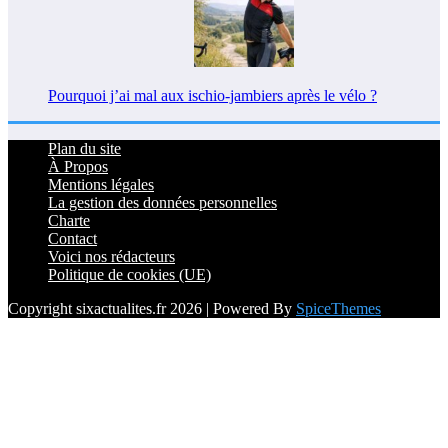
Pourquoi j’ai mal aux ischio-jambiers après le vélo ?
Plan du site
À Propos
Mentions légales
La gestion des données personnelles
Charte
Contact
Voici nos rédacteurs
Politique de cookies (UE)
Copyright sixactualites.fr 2026 | Powered By
SpiceThemes