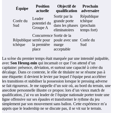
Position
Objectif de
Prochain
Équipe
actuelle
qualification
adversaire
Sortir par la
République
Leader
Corée du
grande porte
tchèque
potentiel du
Sud
dans les phases
(prochain
Groupe A
eliminatoires
temps fort)
Concurrence
Sortir de la
République
serrée pour
poule avec une
Corée du
tchèque
la première
marge
Sud
place
acceptable
La scène du premier temps était marquée par une intensité palpable,
avec
Son Heung-min
qui incarnait ce que l’on attend d’un
capitaine: présence, déviation, et surtout une capacité à créer du
décalage. Dans ce contexte, le rôle de titulaire ne se résume pas à
une étiquette: il devient le levier par lequel l’équipe peut accélérer
les transitions et stabiliser la possession lorsque le pressing adverse
se fait rigoureux. Je me rappelle d’un soir où, au bord du terrain, une
anecdote personnelle illustre ce propos: lors d’un vieux match de
qualification, j’ai vu un leader de l’équipe nationale porter toute une
ligne offensive sur ses épaules et transformer le rythme du jeu
simplement par son mouvement sans ballon. Cette expérience m’a
appris que le leadership ne se discute pas, il se vit sur le terrain.