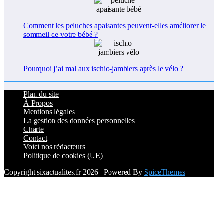
Comment les peluches apaisantes peuvent-elles améliorer le
sommeil de votre bébé ?
Pourquoi j’ai mal aux ischio-jambiers après le vélo ?
Plan du site
À Propos
Mentions légales
La gestion des données personnelles
Charte
Contact
Voici nos rédacteurs
Politique de cookies (UE)
Copyright sixactualites.fr 2026 | Powered By
SpiceThemes