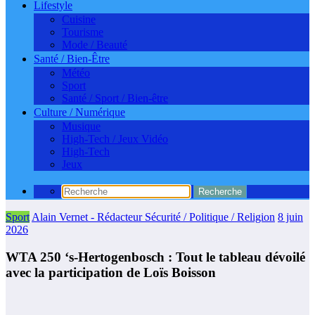
Lifestyle
Cuisine
Tourisme
Mode / Beauté
Santé / Bien-Être
Météo
Sport
Santé / Sport / Bien-être
Culture / Numérique
Musique
High-Tech / Jeux Vidéo
High-Tech
Jeux
Sport
Alain Vernet - Rédacteur Sécurité / Politique / Religion
8 juin
2026
WTA 250 ‘s-Hertogenbosch : Tout le tableau dévoilé
avec la participation de Loïs Boisson