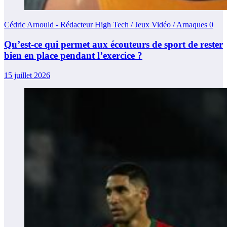
Cédric Arnould - Rédacteur High Tech / Jeux Vidéo / Arnaques
0
Qu’est-ce qui permet aux écouteurs de sport de rester
bien en place pendant l’exercice ?
15 juillet 2026