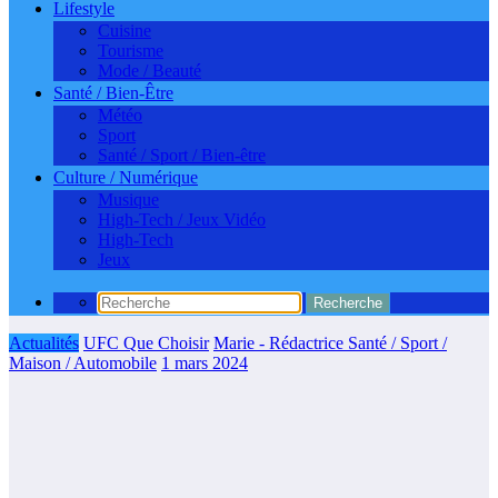
Lifestyle
Cuisine
Tourisme
Mode / Beauté
Santé / Bien-Être
Météo
Sport
Santé / Sport / Bien-être
Culture / Numérique
Musique
High-Tech / Jeux Vidéo
High-Tech
Jeux
Actualités
UFC Que Choisir
Marie - Rédactrice Santé / Sport /
Maison / Automobile
1 mars 2024