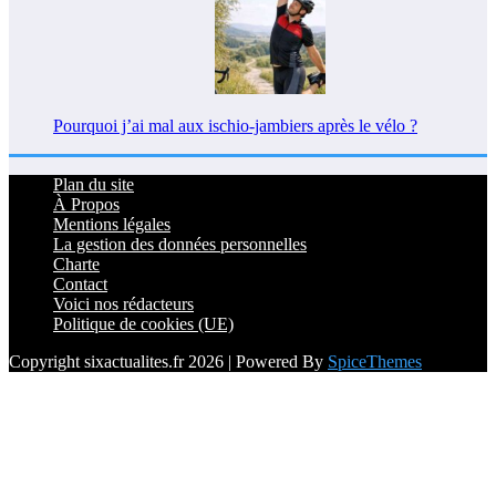
Pourquoi j’ai mal aux ischio-jambiers après le vélo ?
Plan du site
À Propos
Mentions légales
La gestion des données personnelles
Charte
Contact
Voici nos rédacteurs
Politique de cookies (UE)
Copyright sixactualites.fr 2026 | Powered By
SpiceThemes