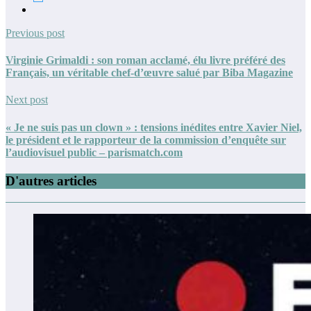
Previous post
Virginie Grimaldi : son roman acclamé, élu livre préféré des
Français, un véritable chef-d’œuvre salué par Biba Magazine
Next post
« Je ne suis pas un clown » : tensions inédites entre Xavier Niel,
le président et le rapporteur de la commission d’enquête sur
l’audiovisuel public – parismatch.com
D'autres articles