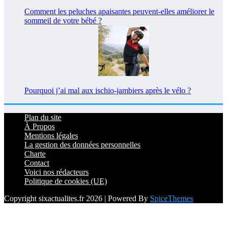
Comment les peluches apaisantes peuvent-elles améliorer le
sommeil de votre bébé ?
Pourquoi j’ai mal aux ischio-jambiers après le vélo ?
Plan du site
À Propos
Mentions légales
La gestion des données personnelles
Charte
Contact
Voici nos rédacteurs
Politique de cookies (UE)
Copyright sixactualites.fr 2026 | Powered By
SpiceThemes