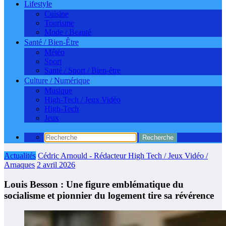
Lifestyle
Cuisine
Tourisme
Mode / Beauté
Santé / Bien-Être
Météo
Sport
Santé / Sport / Bien-être
Culture / Numérique
Musique
High-Tech / Jeux Vidéo
High-Tech
Jeux
Actualités
Cédric Arnould - Rédacteur High Tech / Jeux Vidéo /
Arnaques
2 avril 2026
Louis Besson : Une figure emblématique du
socialisme et pionnier du logement tire sa révérence