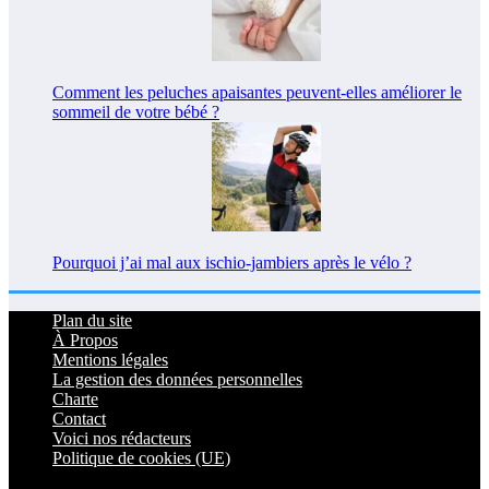
Comment les peluches apaisantes peuvent-elles améliorer le
sommeil de votre bébé ?
Pourquoi j’ai mal aux ischio-jambiers après le vélo ?
Plan du site
À Propos
Mentions légales
La gestion des données personnelles
Charte
Contact
Voici nos rédacteurs
Politique de cookies (UE)