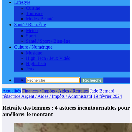
Lifestyle
Cuisine
Tourisme
Mode / Beauté
Santé / Bien-Être
Météo
Sport
Santé / Sport / Bien-être
Culture / Numérique
Musique
High-Tech / Jeux Vidéo
High-Tech
Jeux
Actualités
Finances / Impôts / Aides / Retraites
Jade Bernard,
rédactrice Argent / Aides / Impôts / Administratif
19 février 2024
Retraite des femmes : 4 astuces incontournables pour
améliorer le montant