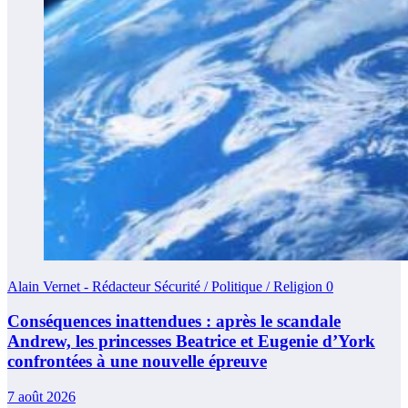
Alain Vernet - Rédacteur Sécurité / Politique / Religion
0
Conséquences inattendues : après le scandale
Andrew, les princesses Beatrice et Eugenie d’York
confrontées à une nouvelle épreuve
7 août 2026