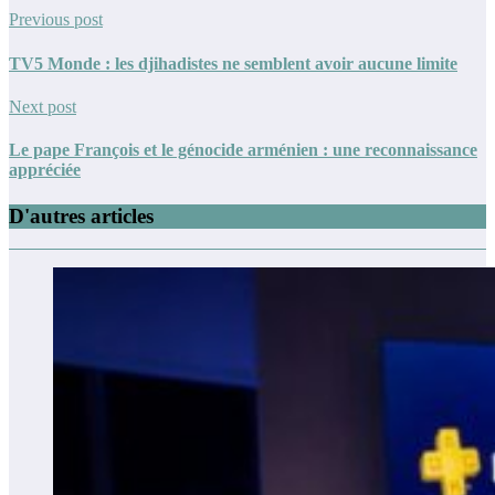
Previous post
TV5 Monde : les djihadistes ne semblent avoir aucune limite
Next post
Le pape François et le génocide arménien : une reconnaissance
appréciée
D'autres articles