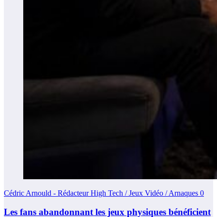
Cédric Arnould - Rédacteur High Tech / Jeux Vidéo / Arnaques
0
Les fans abandonnant les jeux physiques bénéficient