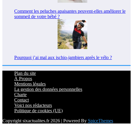
Comment les peluches apaisantes peuvent-elles améliorer le
sommeil de votre bébé ?
Pourquoi j’ai mal aux ischio-jambiers après le vélo ?
Plan du site
À Propos
Mentions légales
La gestion des données personnelles
Charte
Contact
Voici nos rédacteurs
Politique de cookies (UE)
Copyright sixactualites.fr 2026 | Powered By
SpiceThemes