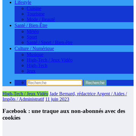
Lifestyle
Cuisine
Tourisme
Mode / Beauté
Santé / Bien-Être
Météo
Sport
Santé / Sport / Bien-être
Culture / Numérique
Musique
High-Tech / Jeux Vidéo
High-Tech
Jeux
High-Tech / Jeux Vidéo
Jade Bernard, rédactrice Argent / Aides /
Impôts / Administratif
11 juin 2023
Facebook : une traque aux non-abonnés avec des
cookies