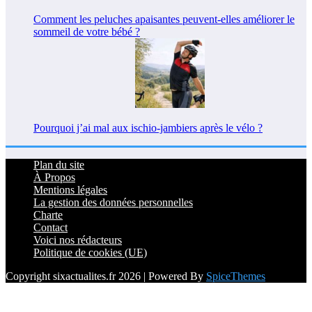
Comment les peluches apaisantes peuvent-elles améliorer le
sommeil de votre bébé ?
Pourquoi j’ai mal aux ischio-jambiers après le vélo ?
Plan du site
À Propos
Mentions légales
La gestion des données personnelles
Charte
Contact
Voici nos rédacteurs
Politique de cookies (UE)
Copyright sixactualites.fr 2026 | Powered By
SpiceThemes