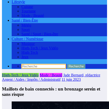
Lifestyle
Cuisine
Tourisme
Mode / Beauté
Santé / Bien-Être
Météo
Sport
Santé / Sport / Bien-être
Culture / Numérique
Musique
High-Tech / Jeux Vidéo
High-Tech
Jeux
High-Tech / Jeux Vidéo
Mode / Beauté
Jade Bernard, rédactrice
Argent / Aides / Impôts / Administratif
11 juin 2023
Maillots de bain connectés : un bronzage serein et
sans risque