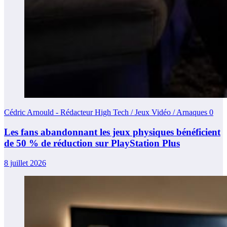
Cédric Arnould - Rédacteur High Tech / Jeux Vidéo / Arnaques
0
Les fans abandonnant les jeux physiques bénéficient
de 50 % de réduction sur PlayStation Plus
8 juillet 2026