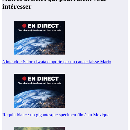
intéresser
Nintendo : Satoru Iwata emporté par un cancer laisse Mario
Requin blanc : un gigantesque spécimen filmé au Mexique