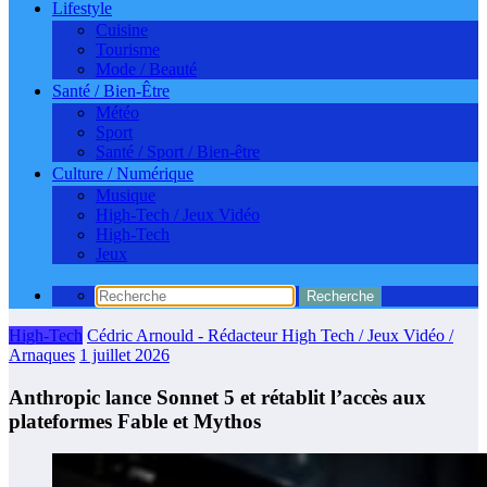
Lifestyle
Cuisine
Tourisme
Mode / Beauté
Santé / Bien-Être
Météo
Sport
Santé / Sport / Bien-être
Culture / Numérique
Musique
High-Tech / Jeux Vidéo
High-Tech
Jeux
High-Tech
Cédric Arnould - Rédacteur High Tech / Jeux Vidéo /
Arnaques
1 juillet 2026
Anthropic lance Sonnet 5 et rétablit l’accès aux
plateformes Fable et Mythos