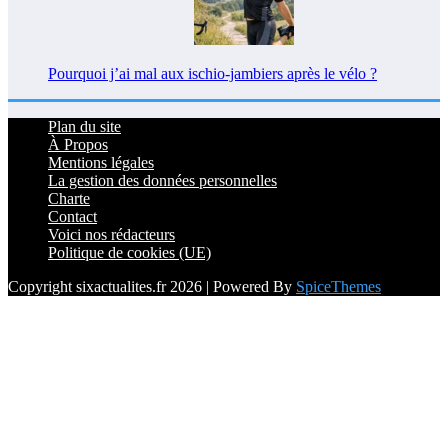
Pourquoi j’ai mal aux ischio-jambiers après le vélo ?
Plan du site
À Propos
Mentions légales
La gestion des données personnelles
Charte
Contact
Voici nos rédacteurs
Politique de cookies (UE)
Copyright sixactualites.fr 2026 | Powered By
SpiceThemes