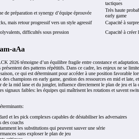
tactiques
Très haute probab
ine de préparation et synergy d’équipe éprouvée
early game
ks, mais retour progressif vers un style agressif
Capacité à surpre
olyvalents, difficultés sous pression
Capacité à créer 
Team-aAa
a LCK 2026 témoigne d’un équilibre fragile entre constance et adaptati
 présentent des patterns répétitifs. Dans ce cadre, les enjeux ne se limiten
aison, ce qui est déterminant pour accéder à une position favorable lor
ix des champions en early game, gestion des ressources en mid et late, 
r de la mid lane et du jungler, influence directement le plan de jeu et l
s signaux faibles: les équipes qui maîtrisent les rotations et savent sw
éterminants:
dard et les pick complexes capables de déstabiliser les adversaires
rs des coachs
otamment les substitutions qui peuvent sauver une série
ormances sans exploser le plan de jeu