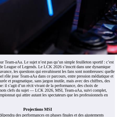
r Team-aAa. Le sujet n’est pas qu’un simple feuilleton sportif : c’est
our de League of Legends. Le LCK 2026 s’inscrit dans une dynamique
 avance, les questions qui envahissent les fans sont nombreuses: quelle
 quel rôle joue Team-aAa dans ce parcours, entre pression médiatique et
rée et pragmatique, sans jargon inutile, mais avec des chiffres, des
e: il s’agit d’un récit vivant de la performance, des choix de
s mots clefs du sujet — LCK 2026, MSI, Team-aAa, suivi complet,
ionnat qui attire autant les spectateurs que les professionnels en
Projections MSI
 dépendra des performances en phases finales et des ajustements