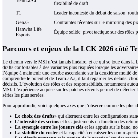
Team-aAa
flexibilité de draft
T1
Leader incontesté du début de saison, rout
Gen.G
Contraintes récentes sur le mirroring des pic
Hanwha Life
Équipe solide, pivot tactique sur des rôles p
Esports
Parcours et enjeux de la LCK 2026 côté 
Le chemin vers le MSI n’est jamais linéaire, et ce qui se joue dans l
drafts confortables à des variantes plus risquées lorsque les adversaires
l’équipe à maintenir une courbe ascendante sur la deuxième moitié de s
comprendre le potentiel de Team-aAa, il faut regarder les détails: cho
décisifs. L’évolution des rôles et des responsabilités, notamment autou
MSI. L’expérience acquise sur les patches récents permet de détecter le
séries les plus serrées.
Pour approfondir, voici quelques axes que j’observe comme les plus d
Le choix des drafts»
qui alternent entre les configurations stan
L’intensité des scrims
et les ajustements en fonction des retou
La synergie entre les joueurs clés
et les appuis sur le banc, n
La stabilité du roster
et la capacité à encaisser les contre-perf