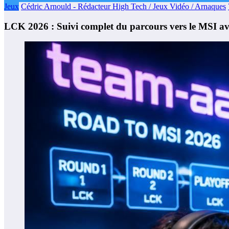
Jeux
Cédric Arnould - Rédacteur High Tech / Jeux Vidéo / Arnaques
LCK 2026 : Suivi complet du parcours vers le MSI 