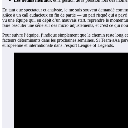
Les détails mentaux
et la gestion de la pression lors des momen
En tant que spectateur et analyste, je me suis souvent demandé comme
grâce à un call audacieux en fin de partie — un pari risqué qui a payé
vu une équipe qui, en dépit d’un mauvais start, reprendre le momentum
faire basculer une série sur des micro-adjustements, et c’est ce qui 
Pour suivre l’équipe, j’indique simplement que le chemin reste long et s
facteurs déterminants dans les prochaines semaines. Si Team-aAa parv
européenne et internationale dans l’esport League of Legends.