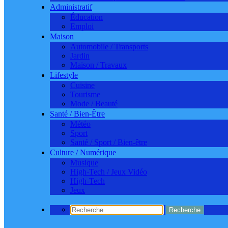
Administratif
Éducation
Emploi
Maison
Automobile / Transports
Jardin
Maison / Travaux
Lifestyle
Cuisine
Tourisme
Mode / Beauté
Santé / Bien-Être
Météo
Sport
Santé / Sport / Bien-être
Culture / Numérique
Musique
High-Tech / Jeux Vidéo
High-Tech
Jeux