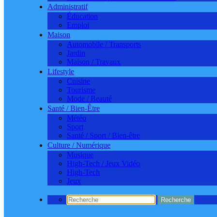
Administratif
Éducation
Emploi
Maison
Automobile / Transports
Jardin
Maison / Travaux
Lifestyle
Cuisine
Tourisme
Mode / Beauté
Santé / Bien-Être
Météo
Sport
Santé / Sport / Bien-être
Culture / Numérique
Musique
High-Tech / Jeux Vidéo
High-Tech
Jeux