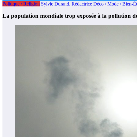
Politique / Religion
Sylvie Durand, Rédactrice Déco / Mode / Bien-Êt
La population mondiale trop exposée à la pollution de