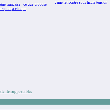
: une rencontre sous haute tension
ue française : ce que propose
urquoi ça choque
attente supportables