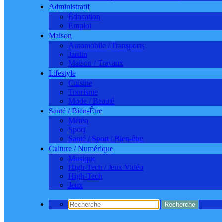
Administratif
Éducation
Emploi
Maison
Automobile / Transports
Jardin
Maison / Travaux
Lifestyle
Cuisine
Tourisme
Mode / Beauté
Santé / Bien-Être
Météo
Sport
Santé / Sport / Bien-être
Culture / Numérique
Musique
High-Tech / Jeux Vidéo
High-Tech
Jeux