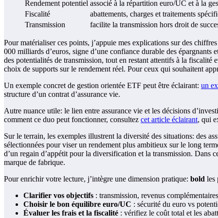
Rendement potentiel
associé à la répartition euro/UC et à la ge
Fiscalité
abattements, charges et traitements spécif
Transmission
facilite la transmission hors droit de succe
Pour matérialiser ces points, j’appuie mes explications sur des chiffre
000 milliards d’euros, signe d’une confiance durable des épargnants e
des potentialités de transmission, tout en restant attentifs à la fiscalit
choix de supports sur le rendement réel. Pour ceux qui souhaitent appro
Un exemple concret de gestion orientée ETF peut être éclairant:
un ex
structure d’un contrat d’assurance vie.
Autre nuance utile: le lien entre assurance vie et les décisions d’inv
comment ce duo peut fonctionner, consultez
cet article éclairant
, qui 
Sur le terrain, les exemples illustrent la diversité des situations: des 
sélectionnées pour viser un rendement plus ambitieux sur le long term
d’un regain d’appétit pour la diversification et la transmission. Dan
marque de fabrique.
Pour enrichir votre lecture, j’intègre une dimension pratique:
bold
les 
Clarifier vos objectifs
: transmission, revenus complémentaires,
Choisir le bon équilibre euro/UC
: sécurité du euro vs potent
Évaluer les frais et la fiscalité
: vérifiez le coût total et les ab