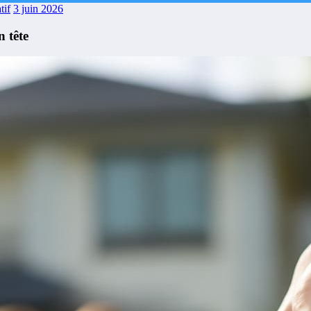
tif
3 juin 2026
n tête