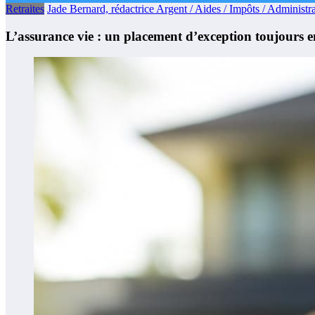
Retraites
Jade Bernard, rédactrice Argent / Aides / Impôts / Administra
L’assurance vie : un placement d’exception toujours e