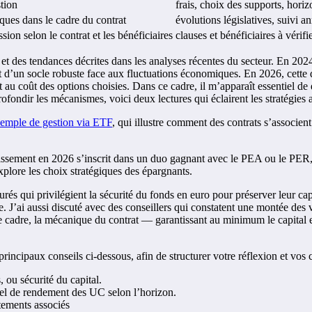
stion
frais, choix des supports, hori
iques dans le cadre du contrat
évolutions législatives, suivi
ssion selon le contrat et les bénéficiaires
clauses et bénéficiaires à vérif
s et des tendances décrites dans les analyses récentes du secteur. En 2024
t d’un socle robuste face aux fluctuations économiques. En 2026, cette d
é et au coût des options choisies. Dans ce cadre, il m’apparaît essentiel de
fondir les mécanismes, voici deux lectures qui éclairent les stratégies a
emple de gestion via ETF
, qui illustre comment des contrats s’associent
estissement en 2026 s’inscrit dans un duo gagnant avec le PEA ou le PER, 
explore les choix stratégiques des épargnants.
assurés qui privilégient la sécurité du fonds en euro pour préserver leur c
e. J’ai aussi discuté avec des conseillers qui constatent une montée des
s ce cadre, la mécanique du contrat — garantissant au minimum le capital
principaux conseils ci-dessous, afin de structurer votre réflexion et vos 
 ou sécurité du capital.
iel de rendement des UC selon l’horizon.
attements associés