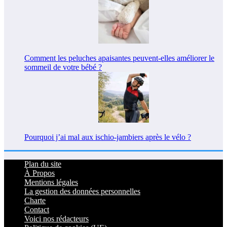
Comment les peluches apaisantes peuvent-elles améliorer le
sommeil de votre bébé ?
Pourquoi j’ai mal aux ischio-jambiers après le vélo ?
Plan du site
À Propos
Mentions légales
La gestion des données personnelles
Charte
Contact
Voici nos rédacteurs