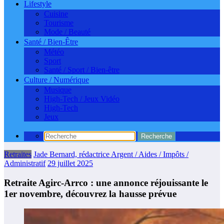
Lifestyle
Cuisine
Tourisme
Mode / Beauté
Santé / Bien-Être
Météo
Sport
Santé / Sport / Bien-être
Culture / Numérique
Musique
High-Tech / Jeux Vidéo
High-Tech
Jeux
Retraites
Jade Bernard, rédactrice Argent / Aides / Impôts /
Administratif
29 juillet 2025
Retraite Agirc-Arrco : une annonce réjouissante le
1er novembre, découvrez la hausse prévue