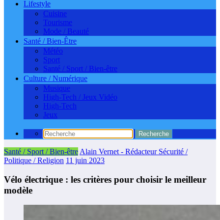
Lifestyle
Cuisine
Tourisme
Mode / Beauté
Santé / Bien-Être
Météo
Sport
Santé / Sport / Bien-être
Culture / Numérique
Musique
High-Tech / Jeux Vidéo
High-Tech
Jeux
Santé / Sport / Bien-être
Alain Vernet - Rédacteur Sécurité /
Politique / Religion
11 juin 2023
Vélo électrique : les critères pour choisir le meilleur
modèle