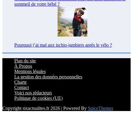
sommeil de votre bébé ?
Pourquoi j’ai mal aux ischio-jambiers après le vélo ?
Plan du site
À Propos
Mentions légales
La gestion des données personnelles
Charte
Contact
Voici nos rédacteurs
Politique de cookies (UE)
Copyright sixactualites.fr 2026 | Powered By
SpiceThemes