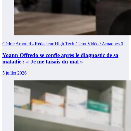
Cédric Arnould - Rédacteur High Tech / Jeux Vidéo / Arnaques
0
Yoann Offredo se confie après le diagnostic de sa
maladie : « Je me faisais du mal »
5 juillet 2026