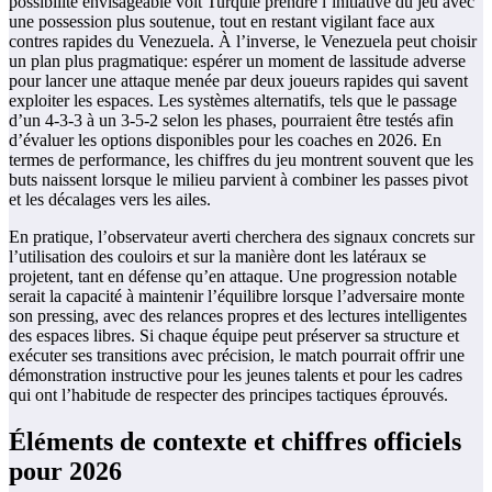
possibilité envisageable voit Turquie prendre l’initiative du jeu avec
une possession plus soutenue, tout en restant vigilant face aux
contres rapides du Venezuela. À l’inverse, le Venezuela peut choisir
un plan plus pragmatique: espérer un moment de lassitude adverse
pour lancer une attaque menée par deux joueurs rapides qui savent
exploiter les espaces. Les systèmes alternatifs, tels que le passage
d’un 4-3-3 à un 3-5-2 selon les phases, pourraient être testés afin
d’évaluer les options disponibles pour les coaches en 2026. En
termes de performance, les chiffres du jeu montrent souvent que les
buts naissent lorsque le milieu parvient à combiner les passes pivot
et les décalages vers les ailes.
En pratique, l’observateur averti cherchera des signaux concrets sur
l’utilisation des couloirs et sur la manière dont les latéraux se
projetent, tant en défense qu’en attaque. Une progression notable
serait la capacité à maintenir l’équilibre lorsque l’adversaire monte
son pressing, avec des relances propres et des lectures intelligentes
des espaces libres. Si chaque équipe peut préserver sa structure et
exécuter ses transitions avec précision, le match pourrait offrir une
démonstration instructive pour les jeunes talents et pour les cadres
qui ont l’habitude de respecter des principes tactiques éprouvés.
Éléments de contexte et chiffres officiels
pour 2026