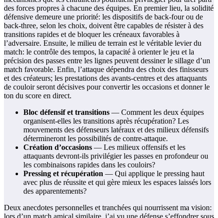
des forces propres à chacune des équipes. En premier lieu, la solidité
défensive demeure une priorité: les dispositifs de back-four ou de
back-three, selon les choix, doivent être capables de résister à des
transitions rapides et de bloquer les créneaux favorables à
l’adversaire. Ensuite, le milieu de terrain est le véritable levier du
match: le contrôle des tempos, la capacité à orienter le jeu et la
précision des passes entre les lignes peuvent dessiner le sillage d’un
match favorable. Enfin, l’attaque dépendra des choix des finisseurs
et des créateurs; les prestations des avants-centres et des attaquants
de couloir seront décisives pour convertir les occasions et donner le
ton du score en direct.
Bloc défensif et transitions
— Comment les deux équipes
organisent-elles les transitions après récupération? Les
mouvements des défenseurs latéraux et des milieux défensifs
détermineront les possibilités de contre-attaque.
Création d’occasions
— Les milieux offensifs et les
attaquants devront-ils privilégier les passes en profondeur ou
les combinaisons rapides dans les couloirs?
Pressing et récupération
— Qui applique le pressing haut
avec plus de réussite et qui gère mieux les espaces laissés lors
des apparentements?
Deux anecdotes personnelles et tranchées qui nourrissent ma vision:
lors d’un match amical similaire, j’ai vu une défense s’effondrer sous