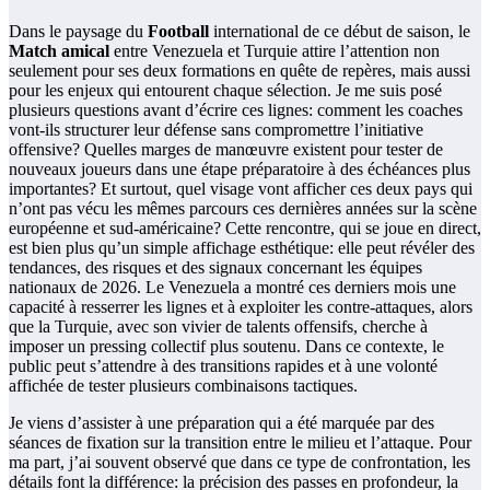
Dans le paysage du
Football
international de ce début de saison, le
Match amical
entre Venezuela et Turquie attire l’attention non
seulement pour ses deux formations en quête de repères, mais aussi
pour les enjeux qui entourent chaque sélection. Je me suis posé
plusieurs questions avant d’écrire ces lignes: comment les coaches
vont-ils structurer leur défense sans compromettre l’initiative
offensive? Quelles marges de manœuvre existent pour tester de
nouveaux joueurs dans une étape préparatoire à des échéances plus
importantes? Et surtout, quel visage vont afficher ces deux pays qui
n’ont pas vécu les mêmes parcours ces dernières années sur la scène
européenne et sud-américaine? Cette rencontre, qui se joue en direct,
est bien plus qu’un simple affichage esthétique: elle peut révéler des
tendances, des risques et des signaux concernant les équipes
nationaux de 2026. Le Venezuela a montré ces derniers mois une
capacité à resserrer les lignes et à exploiter les contre-attaques, alors
que la Turquie, avec son vivier de talents offensifs, cherche à
imposer un pressing collectif plus soutenu. Dans ce contexte, le
public peut s’attendre à des transitions rapides et à une volonté
affichée de tester plusieurs combinaisons tactiques.
Je viens d’assister à une préparation qui a été marquée par des
séances de fixation sur la transition entre le milieu et l’attaque. Pour
ma part, j’ai souvent observé que dans ce type de confrontation, les
détails font la différence: la précision des passes en profondeur, la