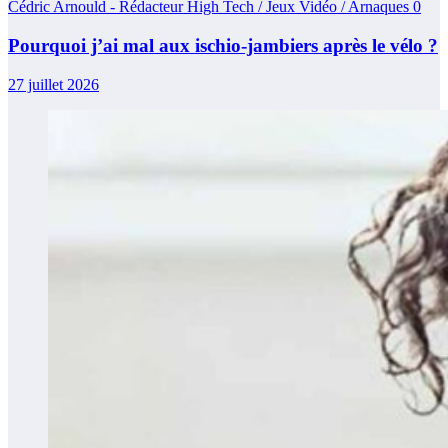
Cédric Arnould - Rédacteur High Tech / Jeux Vidéo / Arnaques
0
Pourquoi j’ai mal aux ischio-jambiers après le vélo ?
27 juillet 2026