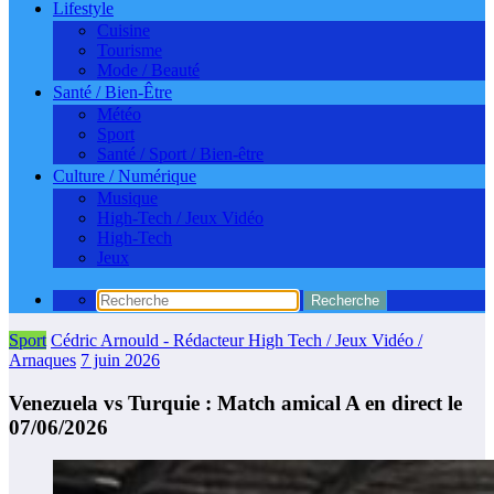
Lifestyle
Cuisine
Tourisme
Mode / Beauté
Santé / Bien-Être
Météo
Sport
Santé / Sport / Bien-être
Culture / Numérique
Musique
High-Tech / Jeux Vidéo
High-Tech
Jeux
Sport
Cédric Arnould - Rédacteur High Tech / Jeux Vidéo /
Arnaques
7 juin 2026
Venezuela vs Turquie : Match amical A en direct le
07/06/2026