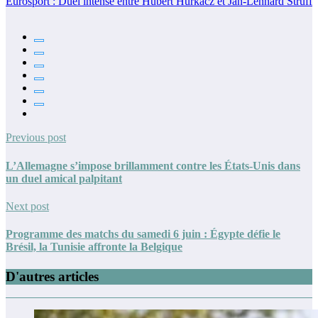
Eurosport : Duel intense entre Hubert Hurkacz et Jan-Lennard Struff
Previous post
L’Allemagne s’impose brillamment contre les États-Unis dans
un duel amical palpitant
Next post
Programme des matchs du samedi 6 juin : Égypte défie le
Brésil, la Tunisie affronte la Belgique
D'autres articles